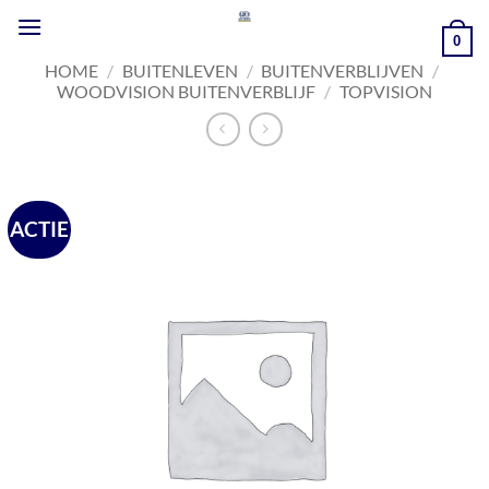
Ga
naar
0
inhoud
HOME
/
BUITENLEVEN
/
BUITENVERBLIJVEN
/
WOODVISION BUITENVERBLIJF
/
TOPVISION
ACTIE