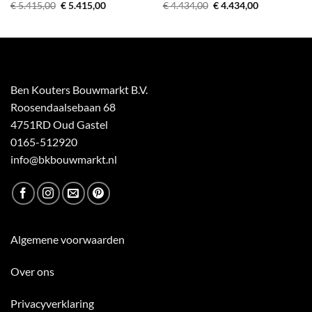
Oorspronkelijke
Huidige
Oorspronkelijke
Huidige
€
5.415,00
€
5.415,00
€
4.434,00
€
4.434,00
prijs
prijs
prijs
prijs
was:
is:
was:
is:
€ 5.415,00.
€ 5.415,00.
€ 4.434,00.
€ 4.434,00.
Ben Kouters Bouwmarkt B.V.
Roosendaalsebaan 68
4751RD Oud Gastel
0165-512920
info@bkbouwmarkt.nl
Algemene voorwaarden
Over ons
Privacyverklaring