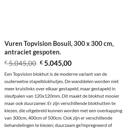
Vuren Topvision Bosuil, 300 x 300 cm,
antraciet gespoten.
Oorspronkelijke
Huidige
5.045,00
5.045,00
€
€
prijs
prijs
Een Topvision blokhut is de moderne variant van de
was:
is:
ouderwetse stapelblokhutjes. De wanddelen worden niet
€ 5.045,00.
€ 5.045,00.
meer kruislinks over elkaar gestapeld, maar gestapeld in
sleufpalen van 120x120mm. Dit maakt de blokhut mooier
maar ook duurzamer. Er zijn verschillende blokhutten te
kiezen, die uitgebreid kunnen worden met een overkapping
van 300cm, 400cm of 500cm. Ook zijn er verschillende
behandelingen te kiezen; duurzaam ge?mpregneerd of