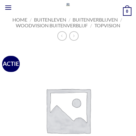
Ga
naar
0
inhoud
HOME
/
BUITENLEVEN
/
BUITENVERBLIJVEN
/
WOODVISION BUITENVERBLIJF
/
TOPVISION
ACTIE