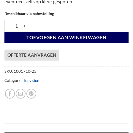
eventueel zelfs op kleur gespoten.
Beschikbaar via nabestelling
Vuren Topvision Bosuil, 300 x 300 cm, wanden antraciet en basis lichtgr
TOEVOEGEN AAN WINKELWAGEN
OFFERTE AANVRAGEN
SKU:
1001710-25
Categorie:
Topvision