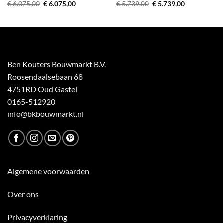
Oorspronkelijke
Huidige
Oorspronkelijke
Huidige
€
6.075,00
€
6.075,00
€
5.739,00
€
5.739,00
prijs
prijs
prijs
prijs
was:
is:
was:
is:
€ 6.075,00.
€ 6.075,00.
€ 5.739,00.
€ 5.739,00.
Ben Kouters Bouwmarkt B.V.
Roosendaalsebaan 68
4751RD Oud Gastel
0165-512920
info@bkbouwmarkt.nl
Algemene voorwaarden
Over ons
Privacyverklaring