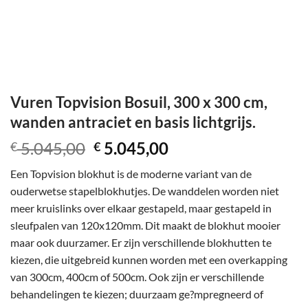
Vuren Topvision Bosuil, 300 x 300 cm,
wanden antraciet en basis lichtgrijs.
Oorspronkelijke
Huidige
5.045,00
5.045,00
€
€
prijs
prijs
Een Topvision blokhut is de moderne variant van de
was:
is:
ouderwetse stapelblokhutjes. De wanddelen worden niet
€ 5.045,00.
€ 5.045,00.
meer kruislinks over elkaar gestapeld, maar gestapeld in
sleufpalen van 120x120mm. Dit maakt de blokhut mooier
maar ook duurzamer. Er zijn verschillende blokhutten te
kiezen, die uitgebreid kunnen worden met een overkapping
van 300cm, 400cm of 500cm. Ook zijn er verschillende
behandelingen te kiezen; duurzaam ge?mpregneerd of