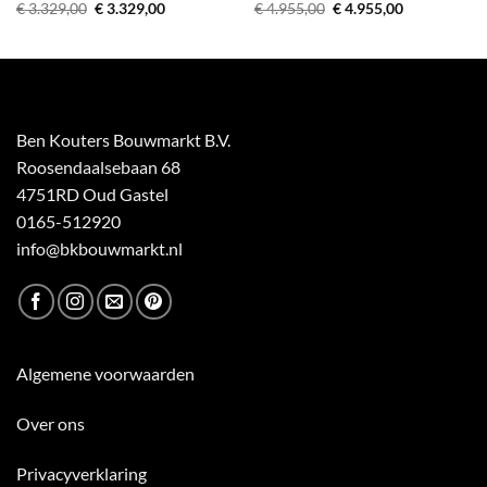
Oorspronkelijke
Huidige
Oorspronkelijke
Huidige
€
3.329,00
€
3.329,00
€
4.955,00
€
4.955,00
prijs
prijs
prijs
prijs
was:
is:
was:
is:
€ 3.329,00.
€ 3.329,00.
€ 4.955,00.
€ 4.955,00.
Ben Kouters Bouwmarkt B.V.
Roosendaalsebaan 68
4751RD Oud Gastel
0165-512920
info@bkbouwmarkt.nl
Algemene voorwaarden
Over ons
Privacyverklaring