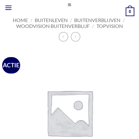
Ga
naar
0
inhoud
HOME
/
BUITENLEVEN
/
BUITENVERBLIJVEN
/
WOODVISION BUITENVERBLIJF
/
TOPVISION
ACTIE