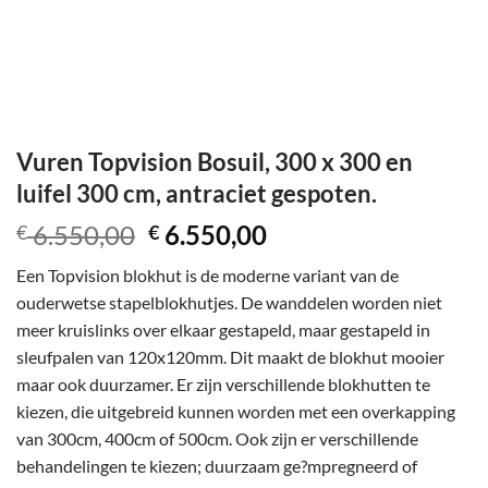
Vuren Topvision Bosuil, 300 x 300 en
luifel 300 cm, antraciet gespoten.
Oorspronkelijke
Huidige
6.550,00
6.550,00
€
€
prijs
prijs
Een Topvision blokhut is de moderne variant van de
was:
is:
ouderwetse stapelblokhutjes. De wanddelen worden niet
€ 6.550,00.
€ 6.550,00.
meer kruislinks over elkaar gestapeld, maar gestapeld in
sleufpalen van 120x120mm. Dit maakt de blokhut mooier
maar ook duurzamer. Er zijn verschillende blokhutten te
kiezen, die uitgebreid kunnen worden met een overkapping
van 300cm, 400cm of 500cm. Ook zijn er verschillende
behandelingen te kiezen; duurzaam ge?mpregneerd of