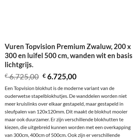
Vuren Topvision Premium Zwaluw, 200 x
300 en luifel 500 cm, wanden wit en basis
lichtgrijs.
Oorspronkelijke
Huidige
6.725,00
6.725,00
€
€
prijs
prijs
Een Topvision blokhut is de moderne variant van de
was:
is:
ouderwetse stapelblokhutjes. De wanddelen worden niet
€ 6.725,00.
€ 6.725,00.
meer kruislinks over elkaar gestapeld, maar gestapeld in
sleufpalen van 120x120mm. Dit maakt de blokhut mooier
maar ook duurzamer. Er zijn verschillende blokhutten te
kiezen, die uitgebreid kunnen worden met een overkapping
van 300cm, 400cm of 500cm. Ook zijn er verschillende