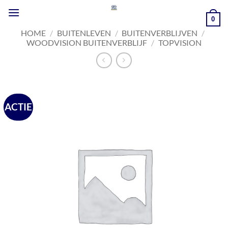
Ga
naar
0
inhoud
HOME
/
BUITENLEVEN
/
BUITENVERBLIJVEN
/
WOODVISION BUITENVERBLIJF
/
TOPVISION
ACTIE