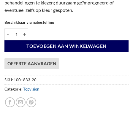
behandelingen te kiezen; duurzaam ge?mpregneerd of
eventueel zelfs op kleur gespoten.
Beschikbaar via nabestelling
Vuren Topvision Premium Zwaluw, 200 x 300 en luifel 500 cm, wanden wi
TOEVOEGEN AAN WINKELWAGEN
OFFERTE AANVRAGEN
SKU:
1001833-20
Categorie:
Topvision