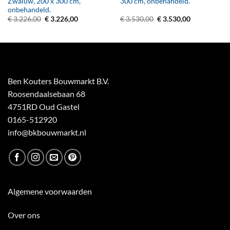
Zwaluw, 200 x 300 cm,
300 cm, onbehandeld.
onbehandeld.
Oorspronkelijke
Huidige
Oorspronkelijke
Huidige
€
3.226,00
€
3.226,00
€
3.530,00
€
3.530,00
prijs
prijs
prijs
prijs
was:
is:
was:
is:
€ 3.226,00.
€ 3.226,00.
€ 3.530,00.
€ 3.530,00.
Ben Kouters Bouwmarkt B.V.
Roosendaalsebaan 68
4751RD Oud Gastel
0165-512920
info@bkbouwmarkt.nl
Algemene voorwaarden
Over ons