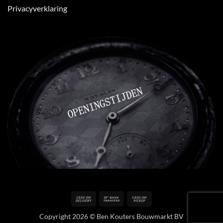
Privacyverklaring
Cash
Bank
Cash
On
Transfer
on
Copyright 2026 © Ben Kouters Bouwmarkt BV
Delivery
Pickup