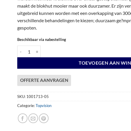
€ 6.550,00.
€ 6.550,00.
maakt de blokhut mooier maar ook duurzamer. Er zijn vers
uitgebreid kunnen worden met een overkapping van 300c
verschillende behandelingen te kiezen; duurzaam ge?mpre
gespoten.
Beschikbaar via nabestelling
Vuren Topvision Bosuil, 300 x 300 en luifel 300 cm, lichtgrijs g
TOEVOEGEN AAN WI
OFFERTE AANVRAGEN
SKU:
1001713-05
Categorie:
Topvision