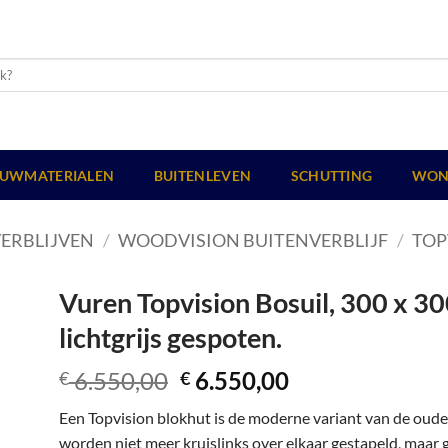
UWMATERIALEN
BUITENLEVEN
SCHUTTING
WON
ERBLIJVEN
/
WOODVISION BUITENVERBLIJF
/
TOP
Vuren Topvision Bosuil, 300 x 300
lichtgrijs gespoten.
Oorspronkelijke
Huidige
6.550,00
6.550,00
€
€
prijs
prijs
Een Topvision blokhut is de moderne variant van de oud
was:
is:
worden niet meer kruislinks over elkaar gestapeld, maar