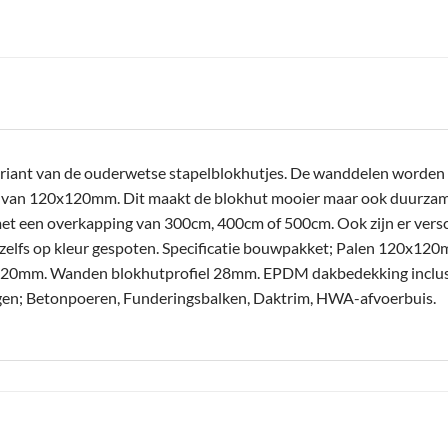
riant van de ouderwetse stapelblokhutjes. De wanddelen worden n
n van 120x120mm. Dit maakt de blokhut mooier maar ook duurzamer
et een overkapping van 300cm, 400cm of 500cm. Ook zijn er versc
zelfs op kleur gespoten. Specificatie bouwpakket; Palen 120x1
0mm. Wanden blokhutprofiel 28mm. EPDM dakbedekking inclusief
oegen; Betonpoeren, Funderingsbalken, Daktrim, HWA-afvoerbuis.