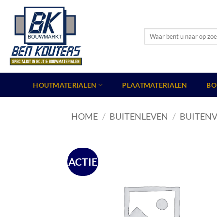
Ga
naar
inhoud
Zoeken
naar:
HOUTMATERIALEN
PLAATMATERIALEN
BO
HOME
/
BUITENLEVEN
/
BUITENV
ACTIE