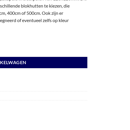
chillende blokhutten te kiezen, die
m, 400cm of 500cm. Ook zijn er
gneerd of eventueel zelfs op kleur
espoten. aantal
NKELWAGEN