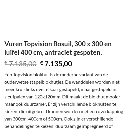
Vuren Topvision Bosuil, 300 x 300 en
luifel 400 cm, antraciet gespoten.
Oorspronkelijke
Huidige
7.135,00
7.135,00
€
€
prijs
prijs
Een Topvision blokhut is de moderne variant van de
was:
is:
ouderwetse stapelblokhutjes. De wanddelen worden niet
€ 7.135,00.
€ 7.135,00.
meer kruislinks over elkaar gestapeld, maar gestapeld in
sleufpalen van 120x120mm. Dit maakt de blokhut mooier
maar ook duurzamer. Er zijn verschillende blokhutten te
kiezen, die uitgebreid kunnen worden met een overkapping
van 300cm, 400cm of 500cm. Ook zijn er verschillende
behandelingen te kiezen; duurzaam ge?mpregneerd of