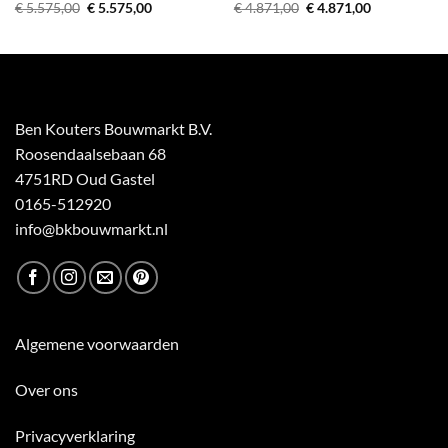
Oorspronkelijke
Huidige
Oorspronkelijke
Huidige
€
5.575,00
€
5.575,00
€
4.871,00
€
4.871,00
prijs
prijs
prijs
prijs
was:
is:
was:
is:
€ 5.575,00.
€ 5.575,00.
€ 4.871,00.
€ 4.871,00.
Ben Kouters Bouwmarkt B.V.
Roosendaalsebaan 68
4751RD Oud Gastel
0165-512920
info@bkbouwmarkt.nl
Algemene voorwaarden
Over ons
Privacyverklaring