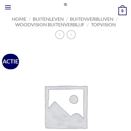
Ga
naar
0
inhoud
HOME
/
BUITENLEVEN
/
BUITENVERBLIJVEN
/
WOODVISION BUITENVERBLIJF
/
TOPVISION
ACTIE