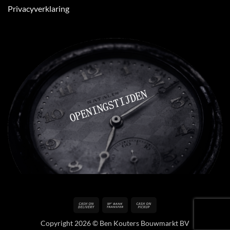
Privacyverklaring
Cash
Bank
Cash
On
Transfer
on
Copyright 2026 © Ben Kouters Bouwmarkt BV
Delivery
Pickup