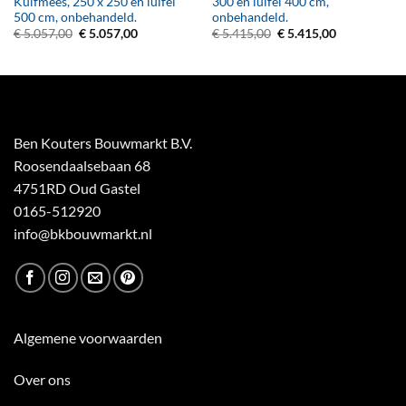
Kuifmees, 250 x 250 en luifel
300 en luifel 400 cm,
500 cm, onbehandeld.
onbehandeld.
Oorspronkelijke
Huidige
Oorspronkelijke
Huidige
€
5.057,00
€
5.057,00
€
5.415,00
€
5.415,00
prijs
prijs
prijs
prijs
was:
is:
was:
is:
€ 5.057,00.
€ 5.057,00.
€ 5.415,00.
€ 5.415,00.
Ben Kouters Bouwmarkt B.V.
Roosendaalsebaan 68
4751RD Oud Gastel
0165-512920
info@bkbouwmarkt.nl
Algemene voorwaarden
Over ons