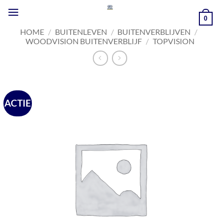
Ga
naar
0
inhoud
HOME
/
BUITENLEVEN
/
BUITENVERBLIJVEN
/
WOODVISION BUITENVERBLIJF
/
TOPVISION
ACTIE