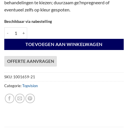
behandelingen te kiezen; duurzaam ge?mpregneerd of
eventueel zelfs op kleur gespoten.
Beschikbaar via nabestelling
Vuren Topvision Kiekendief, 200 x 300 en luifel 400 cm, wanden wit en 
TOEVOEGEN AAN WINKELWAGEN
OFFERTE AANVRAGEN
SKU:
1001659-21
Categorie:
Topvision