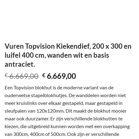
Vuren Topvision Kiekendief, 200 x 300 en
luifel 400 cm, wanden wit en basis
antraciet.
Oorspronkelijke
Huidige
6.669,00
6.669,00
€
€
prijs
prijs
Een Topvision blokhut is de moderne variant van de
was:
is:
ouderwetse stapelblokhutjes. De wanddelen worden niet
€ 6.669,00.
€ 6.669,00.
meer kruislinks over elkaar gestapeld, maar gestapeld in
sleufpalen van 120x120mm. Dit maakt de blokhut mooier
maar ook duurzamer. Er zijn verschillende blokhutten te
kiezen, die uitgebreid kunnen worden met een overkapping
van 300cm, 400cm of 500cm. Ook zijn er verschillende