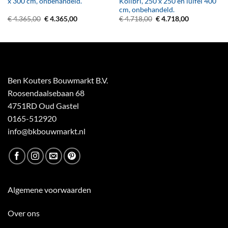
x 300 cm, onbehandeld.
Kolibri, 250 x 250 en luifel 400
cm, onbehandeld.
Oorspronkelijke
Huidige
Oorspronkelijke
Huidige
€
4.365,00
€
4.365,00
€
4.718,00
€
4.718,00
prijs
prijs
prijs
prijs
was:
is:
was:
is:
€ 4.365,00.
€ 4.365,00.
€ 4.718,00.
€ 4.718,00.
Ben Kouters Bouwmarkt B.V.
Roosendaalsebaan 68
4751RD Oud Gastel
0165-512920
info@bkbouwmarkt.nl
Algemene voorwaarden
Over ons