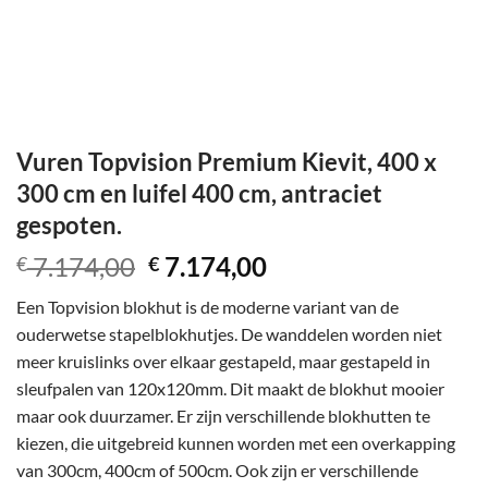
Vuren Topvision Premium Kievit, 400 x
300 cm en luifel 400 cm, antraciet
gespoten.
Oorspronkelijke
Huidige
7.174,00
7.174,00
€
€
prijs
prijs
Een Topvision blokhut is de moderne variant van de
was:
is:
ouderwetse stapelblokhutjes. De wanddelen worden niet
€ 7.174,00.
€ 7.174,00.
meer kruislinks over elkaar gestapeld, maar gestapeld in
sleufpalen van 120x120mm. Dit maakt de blokhut mooier
maar ook duurzamer. Er zijn verschillende blokhutten te
kiezen, die uitgebreid kunnen worden met een overkapping
van 300cm, 400cm of 500cm. Ook zijn er verschillende