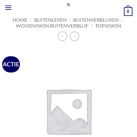
Ga
naar
0
inhoud
HOME
/
BUITENLEVEN
/
BUITENVERBLIJVEN
/
WOODVISION BUITENVERBLIJF
/
TOPVISION
ACTIE