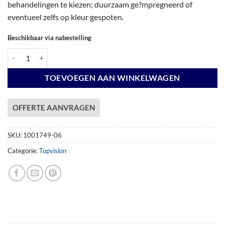
behandelingen te kiezen; duurzaam ge?mpregneerd of
eventueel zelfs op kleur gespoten.
Beschikbaar via nabestelling
Vuren Topvision Premium Kievit, 400 x 300 cm en luifel 400 cm, antrac
TOEVOEGEN AAN WINKELWAGEN
OFFERTE AANVRAGEN
SKU:
1001749-06
Categorie:
Topvision