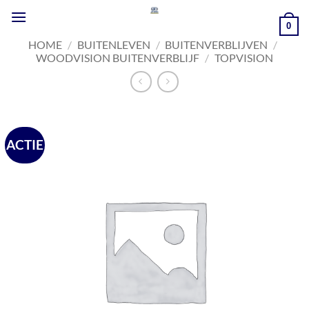
Ga
naar
0
inhoud
HOME
/
BUITENLEVEN
/
BUITENVERBLIJVEN
/
WOODVISION BUITENVERBLIJF
/
TOPVISION
ACTIE