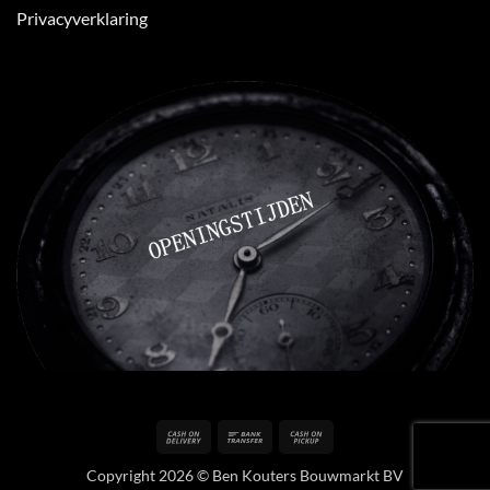
Privacyverklaring
Cash
Bank
Cash
On
Transfer
on
Copyright 2026 © Ben Kouters Bouwmarkt BV
Delivery
Pickup