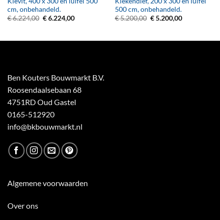
Kievit, 400 x 300 en luifel 500
Kiekendief, 200 x 300 en luifel
cm, onbehandeld.
500 cm, onbehandeld.
Oorspronkelijke
Huidige
Oorspronkelijke
Huidige
€
6.224,00
€
6.224,00
€
5.200,00
€
5.200,00
prijs
prijs
prijs
prijs
was:
is:
was:
is:
€ 6.224,00.
€ 6.224,00.
€ 5.200,00.
€ 5.200,00.
Ben Kouters Bouwmarkt B.V.
Roosendaalsebaan 68
4751RD Oud Gastel
0165-512920
info@bkbouwmarkt.nl
Algemene voorwaarden
Over ons