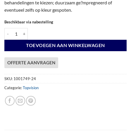
behandelingen te kiezen; duurzaam ge?mpregneerd of
eventueel zelfs op kleur gespoten.
Beschikbaar via nabestelling
Vuren Topvision Premium Kievit, 400 x 300 cm en luifel 400 cm, wanden
TOEVOEGEN AAN WINKELWAGEN
OFFERTE AANVRAGEN
SKU:
1001749-24
Categorie:
Topvision