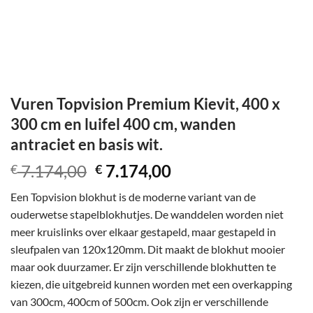
Vuren Topvision Premium Kievit, 400 x
300 cm en luifel 400 cm, wanden
antraciet en basis wit.
Oorspronkelijke
Huidige
7.174,00
7.174,00
€
€
prijs
prijs
Een Topvision blokhut is de moderne variant van de
was:
is:
ouderwetse stapelblokhutjes. De wanddelen worden niet
€ 7.174,00.
€ 7.174,00.
meer kruislinks over elkaar gestapeld, maar gestapeld in
sleufpalen van 120x120mm. Dit maakt de blokhut mooier
maar ook duurzamer. Er zijn verschillende blokhutten te
kiezen, die uitgebreid kunnen worden met een overkapping
van 300cm, 400cm of 500cm. Ook zijn er verschillende