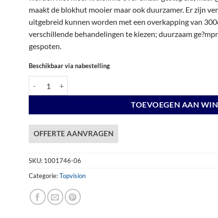
€ 6.558,00.
€ 6.558,00.
maakt de blokhut mooier maar ook duurzamer. Er zijn vers
uitgebreid kunnen worden met een overkapping van 300c
verschillende behandelingen te kiezen; duurzaam ge?mpre
gespoten.
Beschikbaar via nabestelling
Vuren Topvision Premium Kievit, 400 x 300 en luifel 300 cm, an
TOEVOEGEN AAN WI
OFFERTE AANVRAGEN
SKU:
1001746-06
Categorie:
Topvision