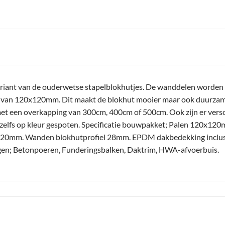
riant van de ouderwetse stapelblokhutjes. De wanddelen worden n
n van 120x120mm. Dit maakt de blokhut mooier maar ook duurzamer
et een overkapping van 300cm, 400cm of 500cm. Ook zijn er versc
zelfs op kleur gespoten. Specificatie bouwpakket; Palen 120x1
0mm. Wanden blokhutprofiel 28mm. EPDM dakbedekking inclusief
oegen; Betonpoeren, Funderingsbalken, Daktrim, HWA-afvoerbuis.