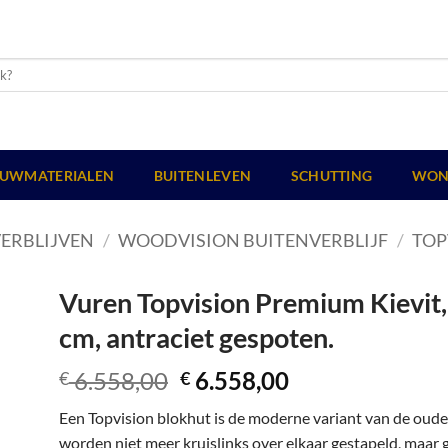
UWMATERIALEN
BUITENLEVEN
SCHUTTING
WON
ERBLIJVEN
/
WOODVISION BUITENVERBLIJF
/
TOP
Vuren Topvision Premium Kievit, 
cm, antraciet gespoten.
Oorspronkelijke
Huidige
6.558,00
6.558,00
€
€
prijs
prijs
Een Topvision blokhut is de moderne variant van de oud
was:
is:
worden niet meer kruislinks over elkaar gestapeld, maar