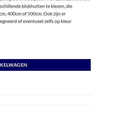
chillende blokhutten te kiezen, die
m, 400cm of 500cm. Ook zijn er
gneerd of eventueel zelfs op kleur
traciet gespoten. aantal
NKELWAGEN