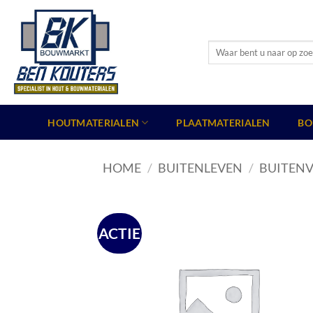
Ga
naar
inhoud
Zoeken
naar:
HOUTMATERIALEN
PLAATMATERIALEN
BO
HOME
/
BUITENLEVEN
/
BUITENV
ACTIE