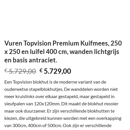
Vuren Topvision Premium Kuifmees, 250
x 250 en luifel 400 cm, wanden lichtgrijs
en basis antraciet.
Oorspronkelijke
Huidige
5.729,00
5.729,00
€
€
prijs
prijs
Een Topvision blokhut is de moderne variant van de
was:
is:
ouderwetse stapelblokhutjes. De wanddelen worden niet
€ 5.729,00.
€ 5.729,00.
meer kruislinks over elkaar gestapeld, maar gestapeld in
sleufpalen van 120x120mm. Dit maakt de blokhut mooier
maar ook duurzamer. Er zijn verschillende blokhutten te
kiezen, die uitgebreid kunnen worden met een overkapping
van 300cm, 400cm of 500cm. Ook zijn er verschillende