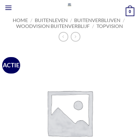
Ga
naar
0
inhoud
HOME
/
BUITENLEVEN
/
BUITENVERBLIJVEN
/
WOODVISION BUITENVERBLIJF
/
TOPVISION
ACTIE