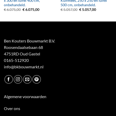
x 300 en luifel 400 cm,
Kuifmees, 250 x 250 en luifel
onbehandeld.
500 cm, onbehandeld.
Oorspronkelijke
Huidige
Oorspronkelijke
Huidige
€
6.075,00
€
6.075,00
€
5.057,00
€
5.057,00
prijs
prijs
prijs
prijs
was:
is:
was:
is:
€ 6.075,00.
€ 6.075,00.
€ 5.057,00.
€ 5.057,00.
Ben Kouters Bouwmarkt B.V.
Roosendaalsebaan 68
4751RD Oud Gastel
0165-512920
info@bkbouwmarkt.nl
Algemene voorwaarden
Over ons