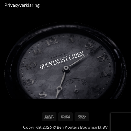
Privacyverklaring
Cash
Bank
Cash
On
Transfer
on
Copyright 2026 © Ben Kouters Bouwmarkt BV
Delivery
Pickup