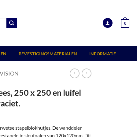
0
EN
BEVESTIGINGSMATERIALEN
INFORMATIE
VISION
s, 250 x 250 en luifel
aciet.
erwetse stapelblokhutjes. De wanddelen
 gestapeld in sleufpalen van 120x120mm. Dit