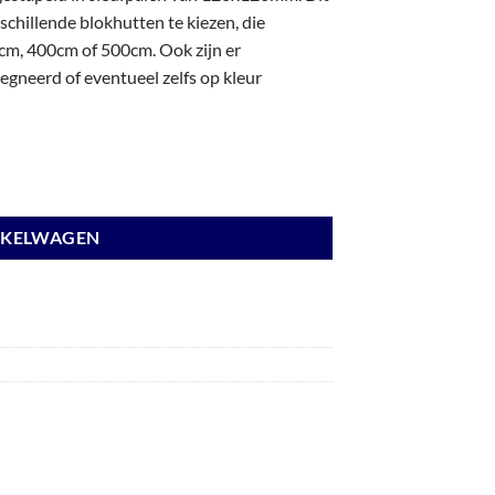
chillende blokhutten te kiezen, die
m, 400cm of 500cm. Ook zijn er
gneerd of eventueel zelfs op kleur
 wanden wit en basis antraciet. aantal
NKELWAGEN