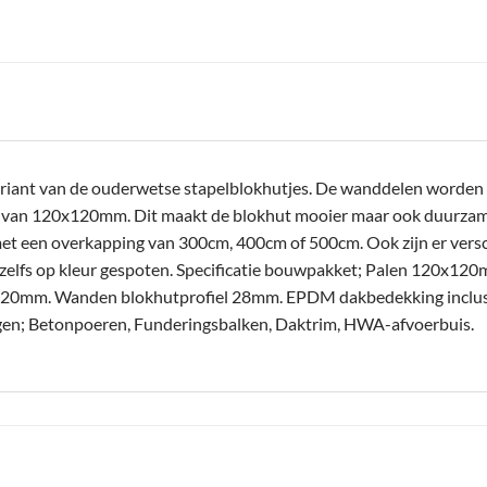
riant van de ouderwetse stapelblokhutjes. De wanddelen worden n
n van 120x120mm. Dit maakt de blokhut mooier maar ook duurzamer
et een overkapping van 300cm, 400cm of 500cm. Ook zijn er versc
zelfs op kleur gespoten. Specificatie bouwpakket; Palen 120x1
0mm. Wanden blokhutprofiel 28mm. EPDM dakbedekking inclusief
oegen; Betonpoeren, Funderingsbalken, Daktrim, HWA-afvoerbuis.