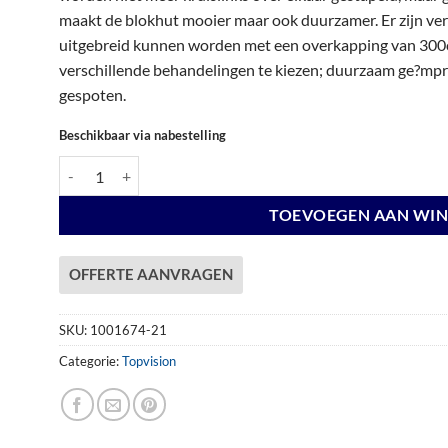
€ 6.322,00.
€ 6.322,00.
maakt de blokhut mooier maar ook duurzamer. Er zijn vers
uitgebreid kunnen worden met een overkapping van 300c
verschillende behandelingen te kiezen; duurzaam ge?mpre
gespoten.
Beschikbaar via nabestelling
Vuren Topvision Premium Kuifmees, 250 x 250 en luifel 500 cm,
TOEVOEGEN AAN WI
OFFERTE AANVRAGEN
SKU:
1001674-21
Categorie:
Topvision