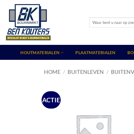
Ga
naar
inhoud
Zoeken
naar:
HOUTMATERIALEN
PLAATMATERIALEN
BO
HOME
/
BUITENLEVEN
/
BUITENV
ACTIE