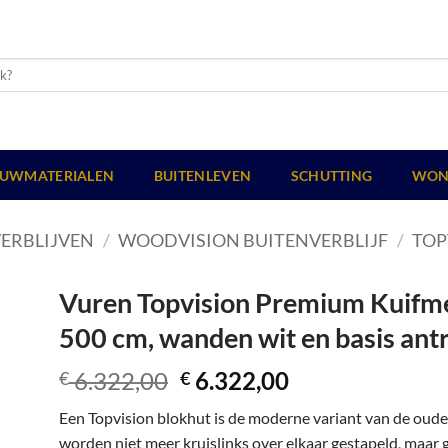
UWMATERIALEN
BUITENLEVEN
SCHUTTING
WON
ERBLIJVEN
/
WOODVISION BUITENVERBLIJF
/
TOP
Vuren Topvision Premium Kuifmee
500 cm, wanden wit en basis antr
Oorspronkelijke
Huidige
6.322,00
6.322,00
€
€
prijs
prijs
Een Topvision blokhut is de moderne variant van de oud
was:
is:
worden niet meer kruislinks over elkaar gestapeld, maar