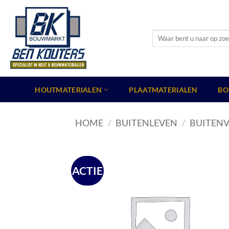
Ga
naar
inhoud
Zoeken
naar:
HOUTMATERIALEN
PLAATMATERIALEN
BO
HOME
/
BUITENLEVEN
/
BUITENV
ACTIE