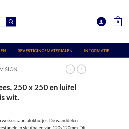
0
EN
BEVESTIGINGSMATERIALEN
INFORMATIE
VISION
s, 250 x 250 en luifel
s wit.
erwetse stapelblokhutjes. De wanddelen
 gestapeld in sleufpalen van 120x120mm. Dit