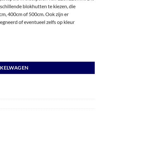
chillende blokhutten te kiezen, die
m, 400cm of 500cm. Ook zijn er
gneerd of eventueel zelfs op kleur
 wanden antraciet en basis wit. aantal
NKELWAGEN