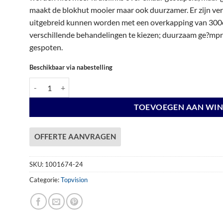
€ 6.322,00.
€ 6.322,00.
maakt de blokhut mooier maar ook duurzamer. Er zijn vers
uitgebreid kunnen worden met een overkapping van 300c
verschillende behandelingen te kiezen; duurzaam ge?mpre
gespoten.
Beschikbaar via nabestelling
Vuren Topvision Premium Kuifmees, 250 x 250 en luifel 500 cm,
TOEVOEGEN AAN WI
OFFERTE AANVRAGEN
SKU:
1001674-24
Categorie:
Topvision