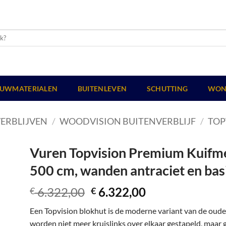
UWMATERIALEN
BUITENLEVEN
SCHUTTING
WON
ERBLIJVEN
/
WOODVISION BUITENVERBLIJF
/
TOP
Vuren Topvision Premium Kuifmee
500 cm, wanden antraciet en basi
Oorspronkelijke
Huidige
6.322,00
6.322,00
€
€
prijs
prijs
Een Topvision blokhut is de moderne variant van de oud
was:
is:
worden niet meer kruislinks over elkaar gestapeld, maar