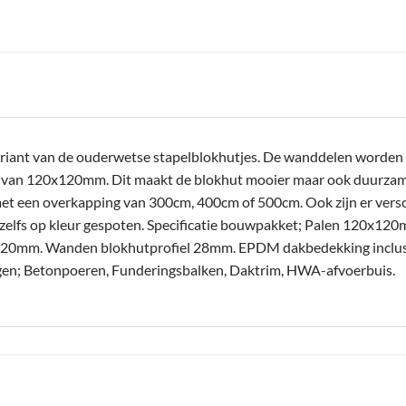
riant van de ouderwetse stapelblokhutjes. De wanddelen worden n
n van 120x120mm. Dit maakt de blokhut mooier maar ook duurzamer
et een overkapping van 300cm, 400cm of 500cm. Ook zijn er versc
zelfs op kleur gespoten. Specificatie bouwpakket; Palen 120x1
0mm. Wanden blokhutprofiel 28mm. EPDM dakbedekking inclusief
oegen; Betonpoeren, Funderingsbalken, Daktrim, HWA-afvoerbuis.