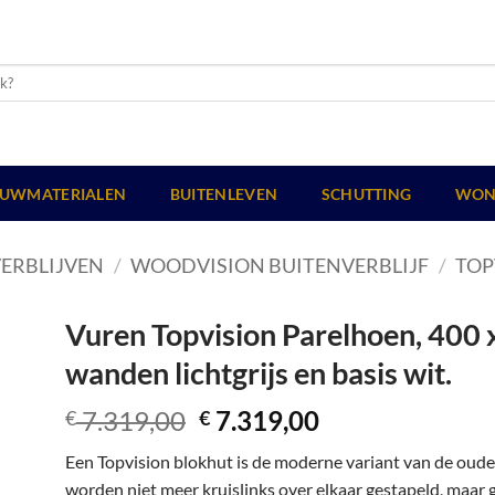
UWMATERIALEN
BUITENLEVEN
SCHUTTING
WON
ERBLIJVEN
/
WOODVISION BUITENVERBLIJF
/
TOP
Vuren Topvision Parelhoen, 400 x
wanden lichtgrijs en basis wit.
Oorspronkelijke
Huidige
7.319,00
7.319,00
€
€
prijs
prijs
Een Topvision blokhut is de moderne variant van de oud
was:
is:
worden niet meer kruislinks over elkaar gestapeld, maar