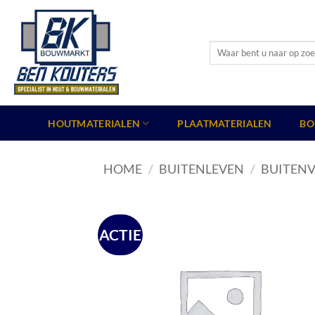
Ga
naar
inhoud
Zoeken
naar:
HOUTMATERIALEN
PLAATMATERIALEN
BO
HOME
/
BUITENLEVEN
/
BUITENV
ACTIE