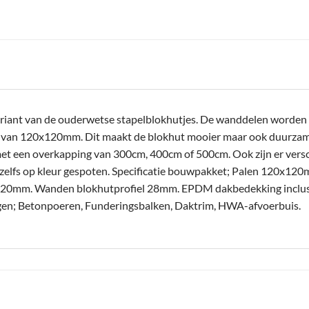
riant van de ouderwetse stapelblokhutjes. De wanddelen worden n
n van 120x120mm. Dit maakt de blokhut mooier maar ook duurzamer
et een overkapping van 300cm, 400cm of 500cm. Ook zijn er versc
zelfs op kleur gespoten. Specificatie bouwpakket; Palen 120x1
0mm. Wanden blokhutprofiel 28mm. EPDM dakbedekking inclusief
oegen; Betonpoeren, Funderingsbalken, Daktrim, HWA-afvoerbuis.