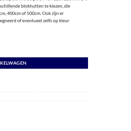
chillende blokhutten te kiezen, die
m, 400cm of 500cm. Ook zijn er
gneerd of eventueel zelfs op kleur
ichtgrijs en basis wit. aantal
NKELWAGEN