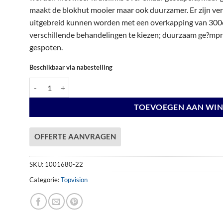
€ 7.319,00.
€ 7.319,00.
maakt de blokhut mooier maar ook duurzamer. Er zijn vers
uitgebreid kunnen worden met een overkapping van 300c
verschillende behandelingen te kiezen; duurzaam ge?mpre
gespoten.
Beschikbaar via nabestelling
Vuren Topvision Parelhoen, 400 x 300 en luifel 300 cm, wanden l
TOEVOEGEN AAN WI
OFFERTE AANVRAGEN
SKU:
1001680-22
Categorie:
Topvision