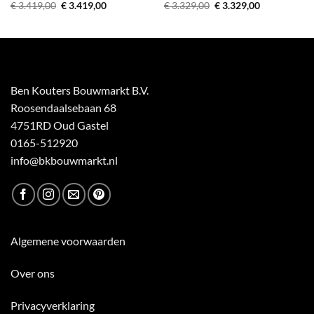
Oorspronkelijke
Huidige
Oorspronkelijke
Huidige
€
3.419,00
€
3.419,00
€
3.329,00
€
3.329,00
prijs
prijs
prijs
prijs
was:
is:
was:
is:
€ 3.419,00.
€ 3.419,00.
€ 3.329,00.
€ 3.329,00.
Ben Kouters Bouwmarkt B.V.
Roosendaalsebaan 68
4751RD Oud Gastel
0165-512920
info@bkbouwmarkt.nl
Algemene voorwaarden
Over ons
Privacyverklaring