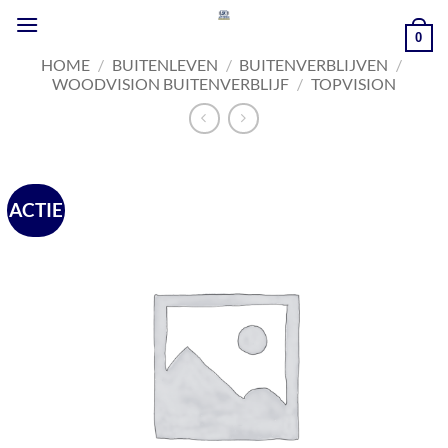
Ga
naar
0
inhoud
HOME
/
BUITENLEVEN
/
BUITENVERBLIJVEN
/
WOODVISION BUITENVERBLIJF
/
TOPVISION
ACTIE