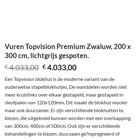
Vuren Topvision Premium Zwaluw, 200 x
300 cm, lichtgrijs gespoten.
Oorspronkelijke
Huidige
4.033,00
4.033,00
€
€
prijs
prijs
Een Topvision blokhut is de moderne variant van de
was:
is:
ouderwetse stapelblokhutjes. De wanddelen worden niet
€ 4.033,00.
€ 4.033,00.
meer kruislinks over elkaar gestapeld, maar gestapeld in
sleufpalen van 120x120mm. Dit maakt de blokhut mooier
maar ook duurzamer. Er zijn verschillende blokhutten te
kiezen, die uitgebreid kunnen worden met een overkapping
van 300cm, 400cm of 500cm. Ook zijn er verschillende
behandelingen te kiezen; duurzaam ge?mpregneerd of