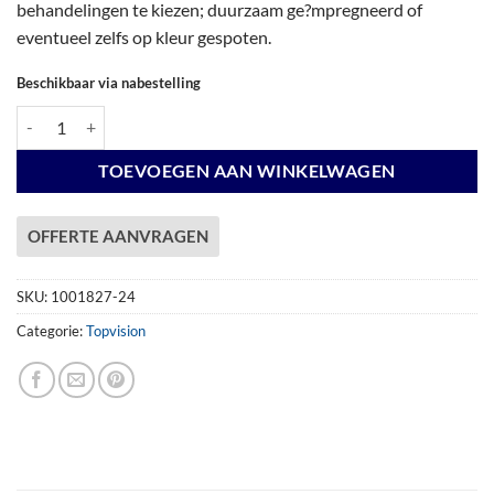
behandelingen te kiezen; duurzaam ge?mpregneerd of
eventueel zelfs op kleur gespoten.
Beschikbaar via nabestelling
Vuren Topvision Premium Zwaluw, 200 x 300 en luifel 300 cm, wanden a
TOEVOEGEN AAN WINKELWAGEN
OFFERTE AANVRAGEN
SKU:
1001827-24
Categorie:
Topvision