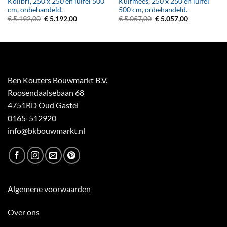
Kolibri, 250 x 250 en luifel 500
Kuifmees, 250 x 250 en luifel
cm, onbehandeld.
500 cm, onbehandeld.
Oorspronkelijke
Huidige
Oorspronkelijke
Huidige
€
5.192,00
€
5.192,00
€
5.057,00
€
5.057,00
prijs
prijs
prijs
prijs
was:
is:
was:
is:
€ 5.192,00.
€ 5.192,00.
€ 5.057,00.
€ 5.057,00.
Ben Kouters Bouwmarkt B.V.
Roosendaalsebaan 68
4751RD Oud Gastel
0165-512920
info@bkbouwmarkt.nl
Algemene voorwaarden
Over ons