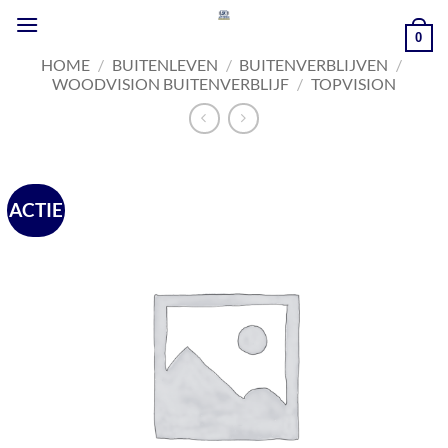
Ga
naar
0
inhoud
HOME
/
BUITENLEVEN
/
BUITENVERBLIJVEN
/
WOODVISION BUITENVERBLIJF
/
TOPVISION
ACTIE