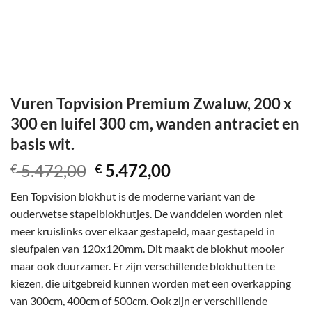
Vuren Topvision Premium Zwaluw, 200 x
300 en luifel 300 cm, wanden antraciet en
basis wit.
Oorspronkelijke
Huidige
5.472,00
5.472,00
€
€
prijs
prijs
Een Topvision blokhut is de moderne variant van de
was:
is:
ouderwetse stapelblokhutjes. De wanddelen worden niet
€ 5.472,00.
€ 5.472,00.
meer kruislinks over elkaar gestapeld, maar gestapeld in
sleufpalen van 120x120mm. Dit maakt de blokhut mooier
maar ook duurzamer. Er zijn verschillende blokhutten te
kiezen, die uitgebreid kunnen worden met een overkapping
van 300cm, 400cm of 500cm. Ook zijn er verschillende