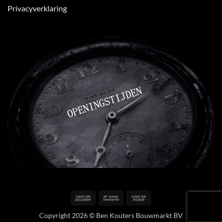
Privacyverklaring
Cash
Bank
Cash
On
Transfer
on
Copyright 2026 © Ben Kouters Bouwmarkt BV
Delivery
Pickup