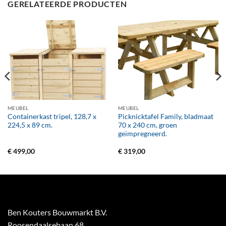
GERELATEERDE PRODUCTEN
MEUBEL
MEUBEL
Containerkast tripel, 128,7 x
Picknicktafel Family, bladmaat
224,5 x 89 cm.
70 x 240 cm, groen
geïmpregneerd.
€
499,00
€
319,00
Ben Kouters Bouwmarkt B.V.
Roosendaalsebaan 68