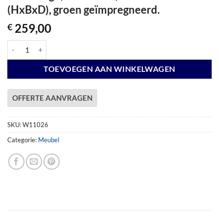
(HxBxD), groen geïmpregneerd.
259,00
€
Bank Hugo, 40 mm dik, 96 x 140 x 74 cm (HxBxD), groen geïmpregneer
TOEVOEGEN AAN WINKELWAGEN
OFFERTE AANVRAGEN
SKU:
W11026
Categorie:
Meubel