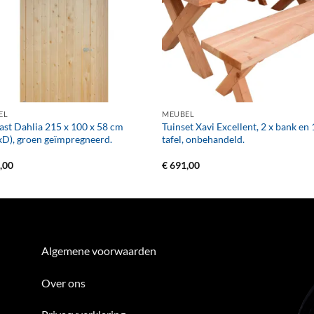
+
EL
MEUBEL
ast Dahlia 215 x 100 x 58 cm
Tuinset Xavi Excellent, 2 x bank en 
D), groen geïmpregneerd.
tafel, onbehandeld.
,00
€
691,00
Algemene voorwaarden
Over ons