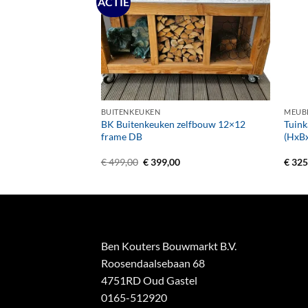
ACTIE
+
+
BUITENKEUKEN
MEUB
el, 128,7 x 152 x 89
BK Buitenkeuken zelfbouw 12×12
Tuink
frame DB
(HxBx
Oorspronkelijke
Huidige
€
499,00
€
399,00
€
325
prijs
prijs
was:
is:
€ 499,00.
€ 399,00.
Ben Kouters Bouwmarkt B.V.
Roosendaalsebaan 68
4751RD Oud Gastel
0165-512920