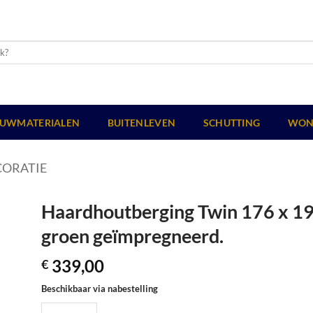
UWMATERIALEN
BUITENLEVEN
SCHUTTING
WON
CORATIE
Haardhoutberging Twin 176 x 19
groen geïmpregneerd.
339,00
€
Beschikbaar via nabestelling
Haardhoutberging Twin 176 x 190 x 60 cm (HxBxD), groen geï