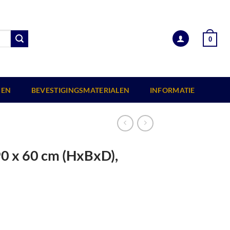
0
EN
BEVESTIGINGSMATERIALEN
INFORMATIE
0 x 60 cm (HxBxD),
mpregneerd. aantal