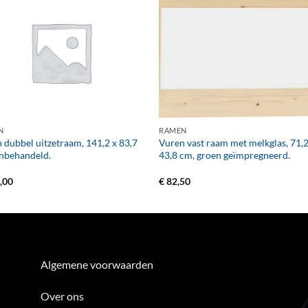
+
N
RAMEN
 dubbel uitzetraam, 141,2 x 83,7
Vuren vast raam met melkglas, 71,2
nbehandeld.
43,8 cm, groen geïmpregneerd.
,00
€
82,50
Algemene voorwaarden
Over ons