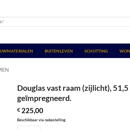
UWMATERIALEN
BUITENLEVEN
SCHUTTING
WON
MEN
Douglas vast raam (zijlicht), 51,
geïmpregneerd.
225,00
€
Beschikbaar via nabestelling
Douglas vast raam (zijlicht), 51,5 x 155 cm, groen geïmpregneer