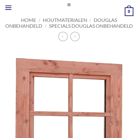
Ga
naar
0
inhoud
HOME
/
HOUTMATERIALEN
/
DOUGLAS
ONBEHANDELD
/
SPECIALS DOUGLAS ONBEHANDELD