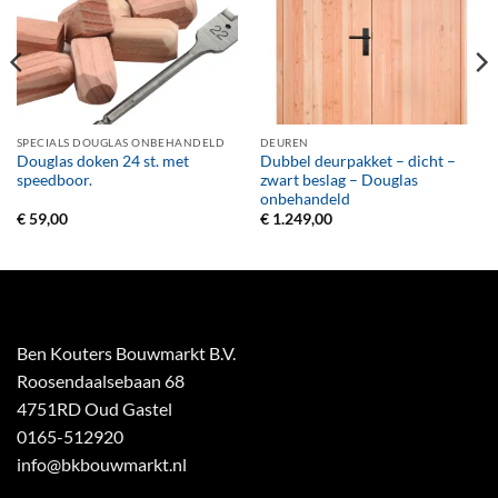
SPECIALS DOUGLAS ONBEHANDELD
DEUREN
Douglas doken 24 st. met
Dubbel deurpakket – dicht –
speedboor.
zwart beslag – Douglas
onbehandeld
€
59,00
€
1.249,00
Ben Kouters Bouwmarkt B.V.
Roosendaalsebaan 68
4751RD Oud Gastel
0165-512920
info@bkbouwmarkt.nl