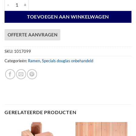
Douglas draai-kiepraam Prestige met dubbelglas, 84,4 x 120,4 cm, onb
TOEVOEGEN AAN WINKELWAGEN
OFFERTE AANVRAGEN
SKU:
1017099
Categorieën:
Ramen
,
Specials douglas onbehandeld
GERELATEERDE PRODUCTEN