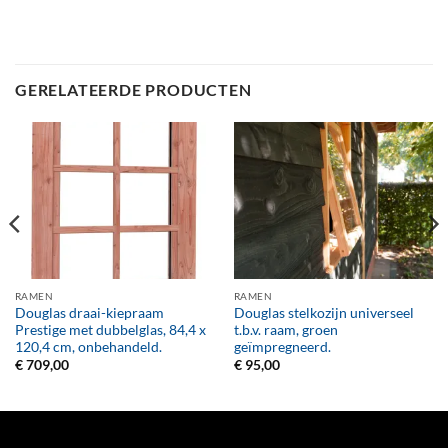
GERELATEERDE PRODUCTEN
RAMEN
RAMEN
Douglas draai-kiepraam
Douglas stelkozijn universeel
Prestige met dubbelglas, 84,4 x
t.b.v. raam, groen
120,4 cm, onbehandeld.
geïmpregneerd.
€
709,00
€
95,00