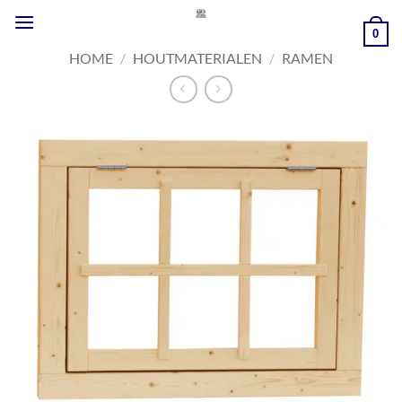
Ga
naar
0
inhoud
HOME
/
HOUTMATERIALEN
/
RAMEN