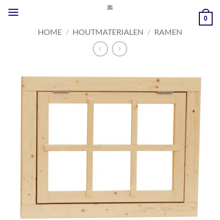
Ga
naar
0
inhoud
HOME
/
HOUTMATERIALEN
/
RAMEN