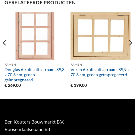
GERELATEERDE PRODUCTEN
RAMEN
RAMEN
Douglas 6-ruits uitzetraam, 89,8
Vuren 6-ruits uitzetraam, 89,9 x
x 70,3 cm, groen
70,3 cm, groen geïmpregneerd.
geïmpregneerd.
€
269,00
€
199,00
Ben Kouters Bouwmarkt B.V.
Roosendaalsebaan 68