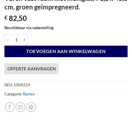
cm, groen geïmpregneerd.
82,50
€
Beschikbaar via nabestelling
Vuren vast raam met melkglas, 71,2 x 43,8 cm, groen geïmpregneerd. a
TOEVOEGEN AAN WINKELWAGEN
OFFERTE AANVRAGEN
SKU:
1004224
Categorie:
Ramen