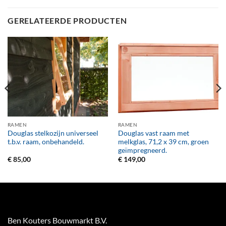
GERELATEERDE PRODUCTEN
RAMEN
RAMEN
Douglas stelkozijn universeel
Douglas vast raam met
t.b.v. raam, onbehandeld.
melkglas, 71,2 x 39 cm, groen
geïmpregneerd.
€
85,00
€
149,00
Ben Kouters Bouwmarkt B.V.