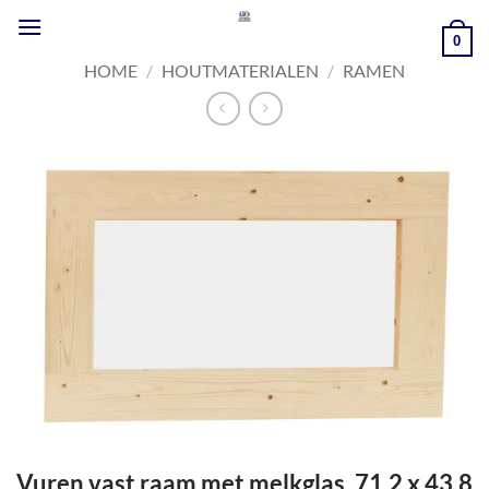
Ga
naar
0
inhoud
HOME
/
HOUTMATERIALEN
/
RAMEN
Vuren vast raam met melkglas, 71,2 x 43,8