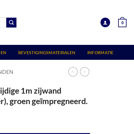
0
EN
BEVESTIGINGSMATERIALEN
INFORMATIE
NDEN
ijdige 1m zijwand
er), groen geïmpregneerd.
omfort (incl. staander), groen geïmpregneerd. aantal