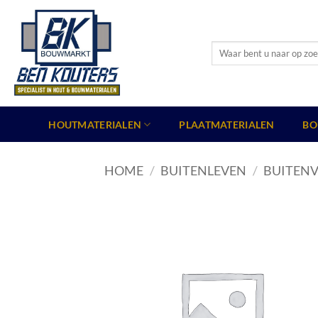
Ga
naar
inhoud
Zoeken
naar:
HOUTMATERIALEN
PLAATMATERIALEN
BO
HOME
/
BUITENLEVEN
/
BUITENV