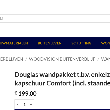
UWMATERIALEN
BUITENLEVEN
SCHUTTING
WON
ERBLIJVEN
/
WOODVISION BUITENVERBLIJF
/
WA
Douglas wandpakket t.b.v. enkelz
kapschuur Comfort (incl. staand
199,00
€
Douglas wandpakket t.b.v. enkelzijdige 1m zijwand kapschuur C