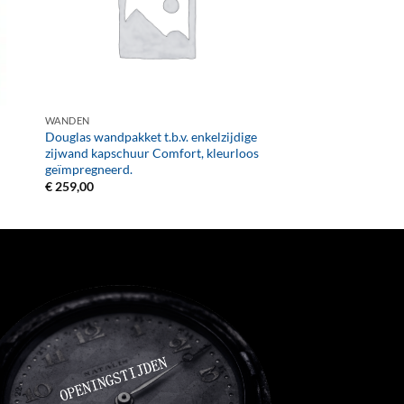
+
WANDEN
Douglas wandpakket t.b.v. enkelzijdige
zijwand kapschuur Comfort, kleurloos
geïmpregneerd.
€
259,00