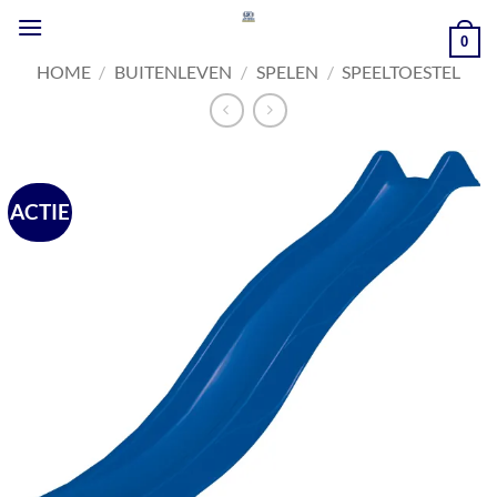
Ga
naar
0
inhoud
HOME
/
BUITENLEVEN
/
SPELEN
/
SPEELTOESTEL
ACTIE