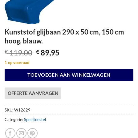
Kunststof glijbaan 290 x 50 cm, 150 cm
hoog, blauw.
Oorspronkelijke
Huidige
119,00
89,95
€
€
prijs
prijs
1 op voorraad
was:
is:
€ 119,00.
€ 89,95.
TOEVOEGEN AAN WINKELWAGEN
OFFERTE AANVRAGEN
SKU:
W12629
Categorie:
Speeltoestel