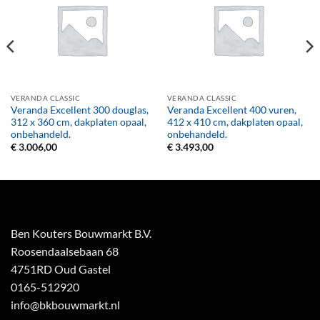
VERANDA CLASSIC
VERANDA CLASSIC
Veranda Excellent 300 douglas,
Veranda Excellent 400 vuren,
312 x 360 cm, dakplaten opaal,
412 x 410 cm, dakplaten opaal,
onbehandeld.
onbehandeld.
€
3.006,00
€
3.493,00
Ben Kouters Bouwmarkt B.V.
Roosendaalsebaan 68
4751RD Oud Gastel
0165-512920
info@bkbouwmarkt.nl