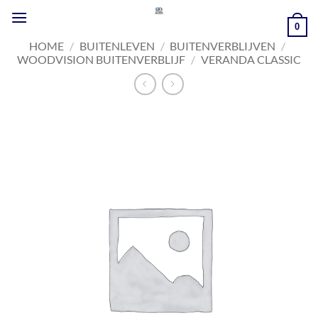
Ga
naar
0
inhoud
HOME
/
BUITENLEVEN
/
BUITENVERBLIJVEN
/
WOODVISION BUITENVERBLIJF
/
VERANDA CLASSIC