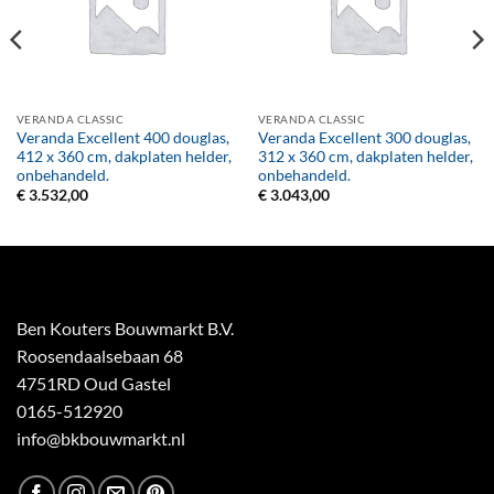
VERANDA CLASSIC
VERANDA CLASSIC
Veranda Excellent 400 douglas,
Veranda Excellent 300 douglas,
412 x 360 cm, dakplaten helder,
312 x 360 cm, dakplaten helder,
onbehandeld.
onbehandeld.
€
3.532,00
€
3.043,00
Ben Kouters Bouwmarkt B.V.
Roosendaalsebaan 68
4751RD Oud Gastel
0165-512920
info@bkbouwmarkt.nl