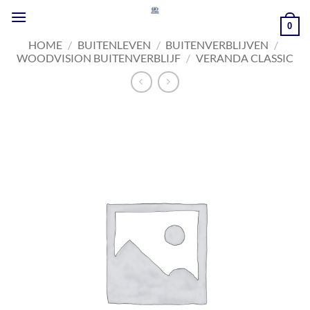
Ga
naar
0
inhoud
HOME
/
BUITENLEVEN
/
BUITENVERBLIJVEN
/
WOODVISION BUITENVERBLIJF
/
VERANDA CLASSIC