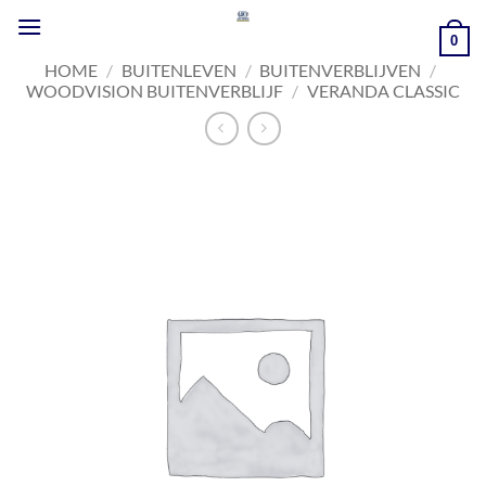
Ga
naar
0
inhoud
HOME
/
BUITENLEVEN
/
BUITENVERBLIJVEN
/
WOODVISION BUITENVERBLIJF
/
VERANDA CLASSIC