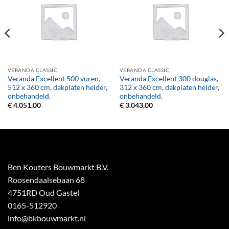
VERANDA CLASSIC
VERANDA CLASSIC
Veranda Excellent 500 vuren,
Veranda Excellent 300 douglas,
512 x 360 cm, dakplaten helder,
312 x 360 cm, dakplaten helder,
onbehandeld.
onbehandeld.
€
4.051,00
€
3.043,00
Ben Kouters Bouwmarkt B.V.
Roosendaalsebaan 68
4751RD Oud Gastel
0165-512920
info@bkbouwmarkt.nl