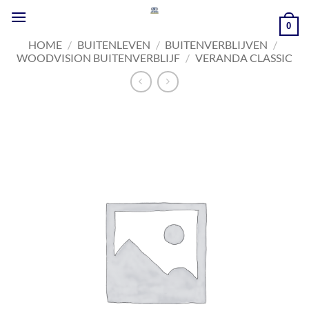
Ga
naar
0
inhoud
HOME
/
BUITENLEVEN
/
BUITENVERBLIJVEN
/
WOODVISION BUITENVERBLIJF
/
VERANDA CLASSIC