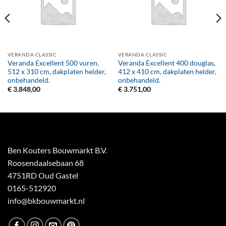
VERANDA CLASSIC
VERANDA CLASSIC
Veranda Excellent 500 vuren,
Veranda Excellent 400 douglas,
512 x 310 cm, dakplaten helder,
412 x 410 cm, dakplaten helder,
onbehandeld.
onbehandeld.
€
3.848,00
€
3.751,00
Ben Kouters Bouwmarkt B.V.
Roosendaalsebaan 68
4751RD Oud Gastel
0165-512920
info@bkbouwmarkt.nl