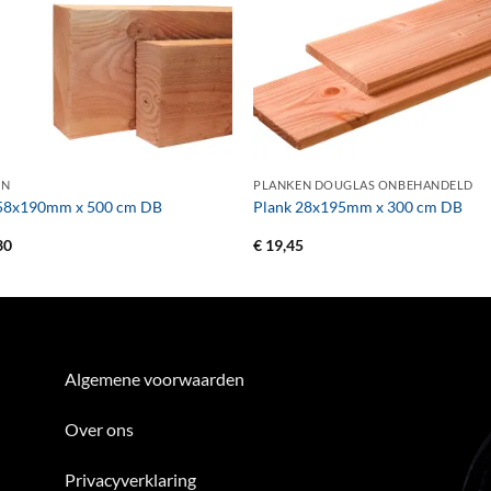
+
EN
PLANKEN DOUGLAS ONBEHANDELD
 58x190mm x 500 cm DB
Plank 28x195mm x 300 cm DB
30
€
19,45
Algemene voorwaarden
Over ons
Privacyverklaring