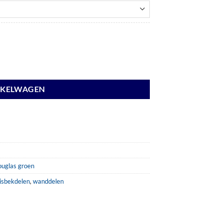
NKELWAGEN
uglas groen
isbekdelen
,
wanddelen