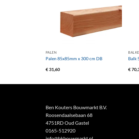
+
+
PALEN
BALK
 300 cm DB
Palen 85x85mm x 300 cm DB
Balk
€
31,60
€
70,
Ben Kouters Bouwmarkt B.V.
Roosendaalsebaan 68
4751RD Oud Gastel
0165-512920
info@bkbouwmarkt.nl