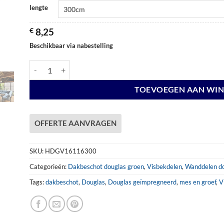
lengte
€
8,25
Beschikbaar via nabestelling
Visbekdeel 16x115mm Douglas groen aantal
TOEVOEGEN AAN WI
OFFERTE AANVRAGEN
SKU:
HDGV16116300
Categorieën:
Dakbeschot douglas groen
,
Visbekdelen
,
Wanddelen do
Tags:
dakbeschot
,
Douglas
,
Douglas geïmpregneerd
,
mes en groef
,
V