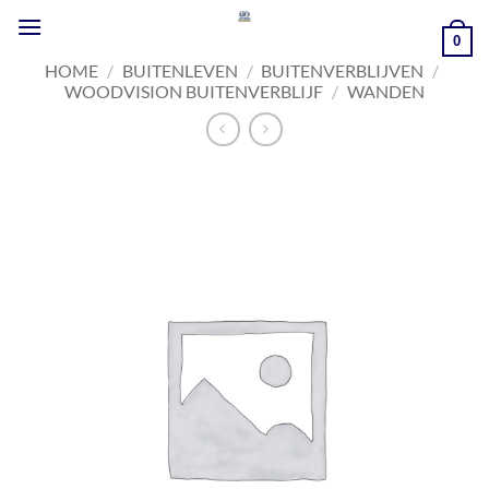
Ga
naar
0
inhoud
HOME
/
BUITENLEVEN
/
BUITENVERBLIJVEN
/
WOODVISION BUITENVERBLIJF
/
WANDEN