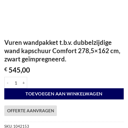
Vuren wandpakket t.b.v. dubbelzijdige
wand kapschuur Comfort 278,5×162 cm,
zwart geïmpregneerd.
545,00
€
Vuren wandpakket t.b.v. dubbelzijdige wand kapschuur Comfort 278,
TOEVOEGEN AAN WINKELWAGEN
OFFERTE AANVRAGEN
SKU:
1042153