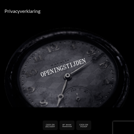
Privacyverklaring
Cash
Bank
Cash
On
Transfer
on