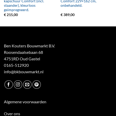
kapschuur Comfort (incl.
Comfort 229×162 cm,
staander), kleurloos
onbehandeld.
geïmpregneerd.
€
215,00
€
389,00
Ben Kouters Bouwmarkt B.V.
Roosendaalsebaan 68
4751RD Oud Gastel
0165-512920
info@bkbouwmarkt.nl
Algemene voorwaarden
Over ons