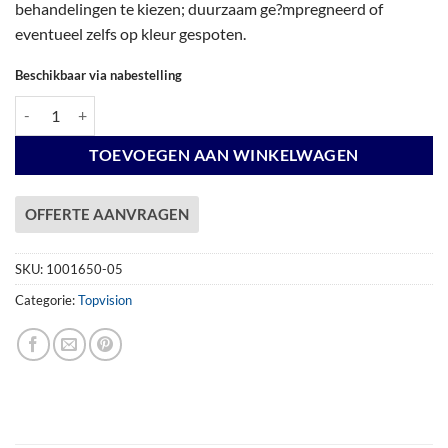
behandelingen te kiezen; duurzaam ge?mpregneerd of
eventueel zelfs op kleur gespoten.
Beschikbaar via nabestelling
Vuren Topvision Premium Bonte Specht, 300 x 250 en luifel 500 cm, lic
TOEVOEGEN AAN WINKELWAGEN
OFFERTE AANVRAGEN
SKU:
1001650-05
Categorie:
Topvision