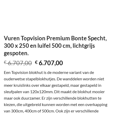
Vuren Topvision Premium Bonte Specht,
300 x 250 en luifel 500 cm, lichtgrijs
gespoten.
Oorspronkelijke
Huidige
6.707,00
6.707,00
€
€
prijs
prijs
Een Topvision blokhut is de moderne variant van de
was:
is:
ouderwetse stapelblokhutjes. De wanddelen worden niet
€ 6.707,00.
€ 6.707,00.
meer kruislinks over elkaar gestapeld, maar gestapeld in
sleufpalen van 120x120mm. Dit maakt de blokhut mooier
maar ook duurzamer. Er zijn verschillende blokhutten te
kiezen, die uitgebreid kunnen worden met een overkapping
van 300cm, 400cm of 500cm. Ook zijn er verschillende