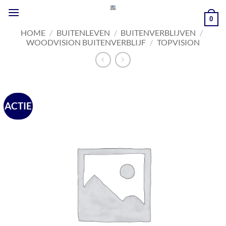
Ga
naar
0
inhoud
HOME
/
BUITENLEVEN
/
BUITENVERBLIJVEN
/
WOODVISION BUITENVERBLIJF
/
TOPVISION
ACTIE