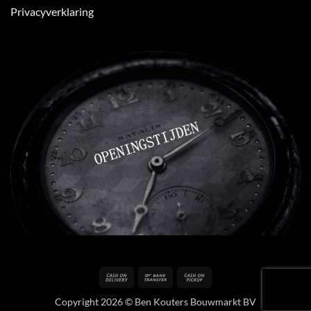
Privacyverklaring
Cash
Bank
Cash
On
Transfer
on
Copyright 2026 © Ben Kouters Bouwmarkt BV
Delivery
Pickup