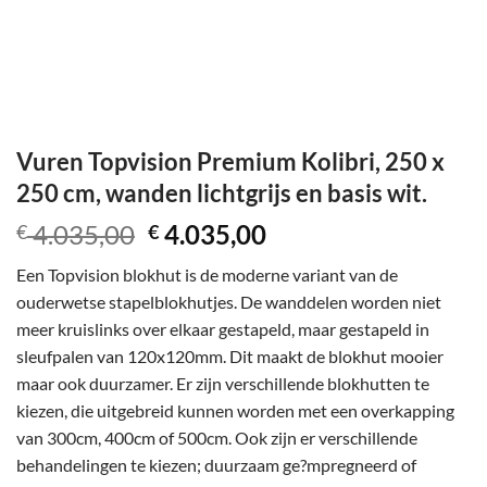
Vuren Topvision Premium Kolibri, 250 x
250 cm, wanden lichtgrijs en basis wit.
Oorspronkelijke
Huidige
4.035,00
4.035,00
€
€
prijs
prijs
Een Topvision blokhut is de moderne variant van de
was:
is:
ouderwetse stapelblokhutjes. De wanddelen worden niet
€ 4.035,00.
€ 4.035,00.
meer kruislinks over elkaar gestapeld, maar gestapeld in
sleufpalen van 120x120mm. Dit maakt de blokhut mooier
maar ook duurzamer. Er zijn verschillende blokhutten te
kiezen, die uitgebreid kunnen worden met een overkapping
van 300cm, 400cm of 500cm. Ook zijn er verschillende
behandelingen te kiezen; duurzaam ge?mpregneerd of