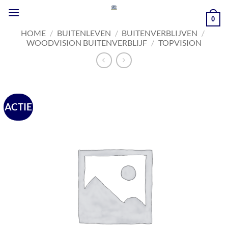
Ga
naar
0
inhoud
HOME
/
BUITENLEVEN
/
BUITENVERBLIJVEN
/
WOODVISION BUITENVERBLIJF
/
TOPVISION
ACTIE