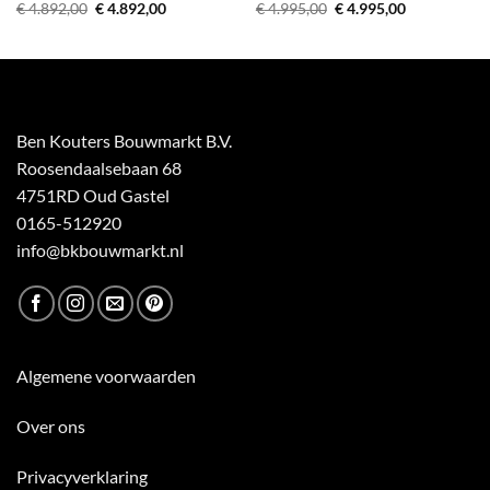
Oorspronkelijke
Huidige
Oorspronkelijke
Huidige
€
4.892,00
€
4.892,00
€
4.995,00
€
4.995,00
prijs
prijs
prijs
prijs
was:
is:
was:
is:
€ 4.892,00.
€ 4.892,00.
€ 4.995,00.
€ 4.995,00.
Ben Kouters Bouwmarkt B.V.
Roosendaalsebaan 68
4751RD Oud Gastel
0165-512920
info@bkbouwmarkt.nl
Algemene voorwaarden
Over ons
Privacyverklaring