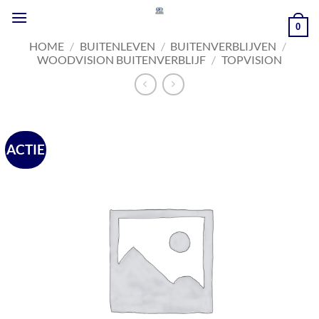
Ga
naar
0
inhoud
HOME
/
BUITENLEVEN
/
BUITENVERBLIJVEN
/
WOODVISION BUITENVERBLIJF
/
TOPVISION
ACTIE