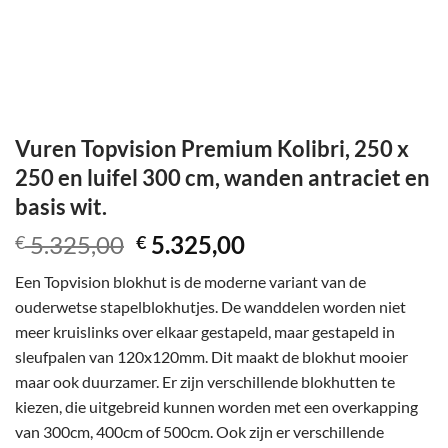
Vuren Topvision Premium Kolibri, 250 x
250 en luifel 300 cm, wanden antraciet en
basis wit.
Oorspronkelijke
Huidige
5.325,00
5.325,00
€
€
prijs
prijs
Een Topvision blokhut is de moderne variant van de
was:
is:
ouderwetse stapelblokhutjes. De wanddelen worden niet
€ 5.325,00.
€ 5.325,00.
meer kruislinks over elkaar gestapeld, maar gestapeld in
sleufpalen van 120x120mm. Dit maakt de blokhut mooier
maar ook duurzamer. Er zijn verschillende blokhutten te
kiezen, die uitgebreid kunnen worden met een overkapping
van 300cm, 400cm of 500cm. Ook zijn er verschillende