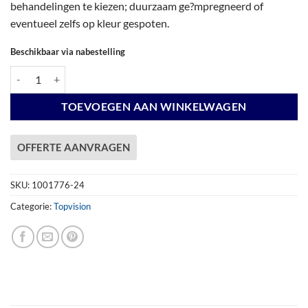
behandelingen te kiezen; duurzaam ge?mpregneerd of
eventueel zelfs op kleur gespoten.
Beschikbaar via nabestelling
Vuren Topvision Premium Kolibri, 250 x 250 en luifel 300 cm, wanden a
TOEVOEGEN AAN WINKELWAGEN
OFFERTE AANVRAGEN
SKU:
1001776-24
Categorie:
Topvision