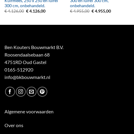
Kuifmees, 250 x 250 en luifel
300 en luifel 300 cm,
300 cm, onbehandeld.
onbehandeld.
Oorspronkelijke
Huidige
Oorspronkelijke
Huidige
€
4.126,00
€
4.126,00
€
4.955,00
€
4.955,00
prijs
prijs
prijs
prijs
was:
is:
was:
is:
€ 4.126,00.
€ 4.126,00.
€ 4.955,00.
€ 4.955,00.
Ben Kouters Bouwmarkt B.V.
Roosendaalsebaan 68
4751RD Oud Gastel
0165-512920
info@bkbouwmarkt.nl
Algemene voorwaarden
Over ons