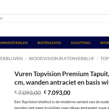
UWMATERIALEN
BUITENLEVEN
SCHUTTING
WON
ERBLIJVEN
/
WOODVISION BUITENVERBLIJF
/
TOP
Vuren Topvision Premium Tapuit, 
cm, wanden antraciet en basis wi
Oorspronkelijke
Huidige
7.093,00
7.093,00
€
€
prijs
prijs
Een Topvision blokhut is de moderne variant van de oud
was:
is:
worden niet meer kruislinks over elkaar gestapeld, maar