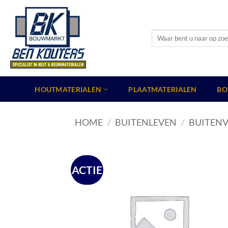
Ga
naar
inhoud
Zoeken
naar:
HOUTMATERIALEN
PLAATMATERIALEN
BO
HOME
/
BUITENLEVEN
/
BUITENV
ACTIE