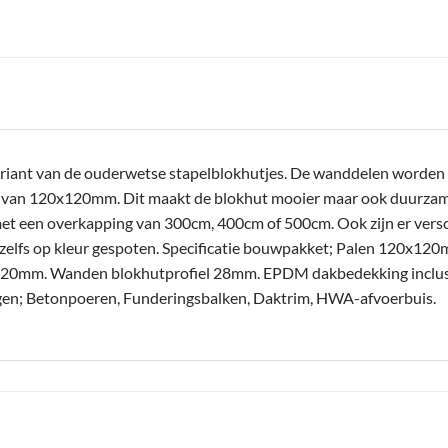
riant van de ouderwetse stapelblokhutjes. De wanddelen worden n
n van 120x120mm. Dit maakt de blokhut mooier maar ook duurzamer
et een overkapping van 300cm, 400cm of 500cm. Ook zijn er versc
zelfs op kleur gespoten. Specificatie bouwpakket; Palen 120x1
0mm. Wanden blokhutprofiel 28mm. EPDM dakbedekking inclusief
oegen; Betonpoeren, Funderingsbalken, Daktrim, HWA-afvoerbuis.