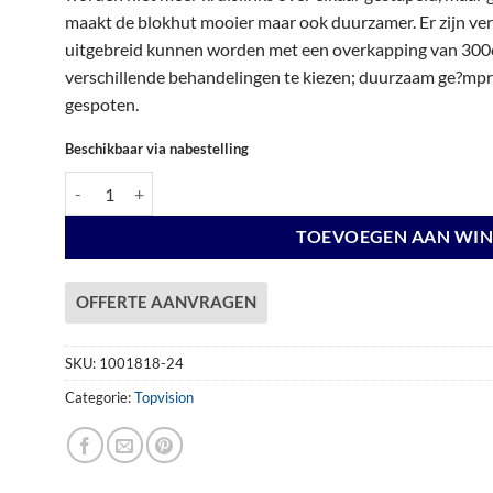
€ 7.093,00.
€ 7.093,00.
maakt de blokhut mooier maar ook duurzamer. Er zijn vers
uitgebreid kunnen worden met een overkapping van 300c
verschillende behandelingen te kiezen; duurzaam ge?mpre
gespoten.
Beschikbaar via nabestelling
Vuren Topvision Premium Tapuit, 300 x 300 en luifel 500 cm, wa
TOEVOEGEN AAN WI
OFFERTE AANVRAGEN
SKU:
1001818-24
Categorie:
Topvision