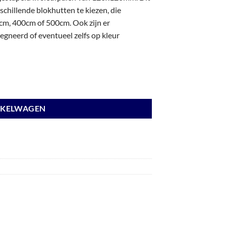
chillende blokhutten te kiezen, die
m, 400cm of 500cm. Ook zijn er
gneerd of eventueel zelfs op kleur
nden antraciet en basis wit. aantal
NKELWAGEN