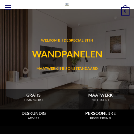
Ga
naar
0
inhoud
WELKOM BIJ DE SPECIALIST IN
WANDPANELEN
MAATWERK IS BIJ ONS STANDAARD
GRATIS
MAATWERK
TRANSPORT
SPECIALIST
DESKUNDIG
PERSOONLIJKE
ADVIES
BEGELEIDING