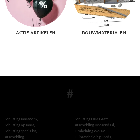
ACTIE ARTIKELEN
BOUWMATERIALEN
#
Schutting maatwerk,
Schutting Oud Gastel,
Schutting op maat,
Afscheiding Roosendaal,
Schutting specialist,
Omheining Wouw,
Afscheiding
Tuinafscheiding Breda,