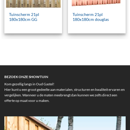
Tuinscherm 21pl
Tuinscherm 21pl
180x180cm GG
180x180cm douglas
BEZOEK ONZE SHOWTUIN
Kom gezellig langs in Oud Gastel!
Hier kunt u een groot gedeelte aan materialen, structuren en kwaliteit ervaren en
vergelijken. Wanneer u de maten meebrengt dan kunnen we zelfs direct een
offerte op maat voor u maken.