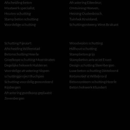
Afscheiding beton
Afrastering Ettenleur,
Maatwerk specialist,
Omtuining Hoeven,
Houten schutting
Heining Oudenbosch,
Stamp beton schutting
Tuinhek Kruisland,
Voordelige schutting
Schuttingontwerp West Brabant
Schutting Fijnaart
Woodvision schutting
Afscheiding Willemstad
Hillhout schutting
Betonschutting Heerle
Stampbeton grijs
Goedkope schutting Moerstraten
Stampbeton antraciet Essen
Degelijke hekwerk Halsteren
Design schutting Steenbergen
Voordelige afrastering Nispen
Luxe beton schutting Dinteloord
schuttingproject Ruchpen
Rotsmotief st Willebrord
Schutting voordelig gemonteerd
Betonsysteem schutting Heerle
Rijsbergen
Beton hekwerk Klundert
Afrastering goedkoop geplaatst
Zevenbergen