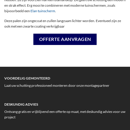
en strak effect. Erg mooi te combineren met moderne tuinschermen, zoals
bijvoorbeeld een
Elan tuinscherm
.
Deze palen zijn ongecoat en zullen langzaam lichter worden. Eventueel zijn ze
ook met een zwarte coating verkrijgbaar
OFFERTE AANVRAGEN
VOORDELIG GEMONTEERD
Laat uw schutting professioneel monteren door onze montagepartner
DESKUNDIG ADVIES
Ontvang gratis en vrijblijvend een offerte op maat, met deskundig advies voor uw
project