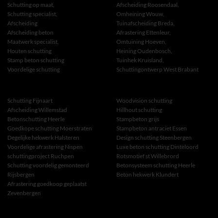
Schutting op maat,
Afscheiding Roosendaal,
Schutting specialist,
Omheining Wouw,
Afscheiding
Tuinafscheiding Breda,
Afscheiding beton
Afrastering Ettenleur,
Maatwerk specialist,
Omtuining Hoeven,
Houten schutting
Heining Oudenbosch,
Stamp beton schutting
Tuinhek Kruisland,
Voordelige schutting
Schuttingontwerp West Brabant
Schutting Fijnaart
Woodvision schutting
Afscheiding Willemstad
Hillhout schutting
Betonschutting Heerle
Stampbeton grijs
Goedkope schutting Moerstraten
Stampbeton antraciet Essen
Degelijke hekwerk Halsteren
Design schutting Steenbergen
Voordelige afrastering Nispen
Luxe beton schutting Dinteloord
schuttingproject Ruchpen
Rotsmotief st Willebrord
Schutting voordelig gemonteerd
Betonsysteem schutting Heerle
Rijsbergen
Beton hekwerk Klundert
Afrastering goedkoop geplaatst
Zevenbergen