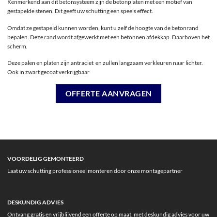
Kenmerkend aan dit betonsysteem zijn de betonplaten met een motief van
gestapelde stenen. Dit geeft uw schutting een speels effect.
Omdat ze gestapeld kunnen worden, kunt u zelf de hoogte van de betonrand
bepalen. Deze rand wordt afgewerkt met een betonnen afdekkap. Daarboven het
scherm.
Deze palen en platen zijn antraciet en zullen langzaam verkleuren naar lichter.
Ook in zwart gecoat verkrijgbaar
OFFERTE AANVRAGEN
VOORDELIG GEMONTEERD
Laat uw schutting professioneel monteren door onze montagepartner
DESKUNDIG ADVIES
Ontvang gratis en vrijblijvend een offerte op maat, met deskundig advies voor uw