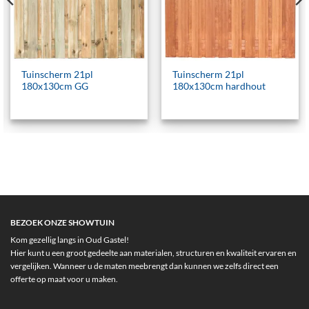
Tuinscherm 21pl
Tuinscherm 21pl
180x130cm GG
180x130cm hardhout
BEZOEK ONZE SHOWTUIN
Kom gezellig langs in Oud Gastel!
Hier kunt u een groot gedeelte aan materialen, structuren en kwaliteit ervaren en
vergelijken. Wanneer u de maten meebrengt dan kunnen we zelfs direct een
offerte op maat voor u maken.