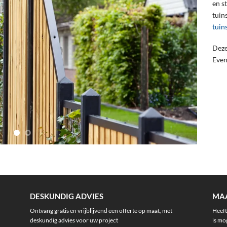
en s
tuin
tuin
Deze
Even
DESKUNDIG ADVIES
MAA
Ontvang gratis en vrijblijvend een offerte op maat, met
Heeft
deskundig advies voor uw project
is mog