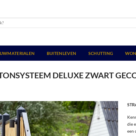
UWMATERIALEN
BUITENLEVEN
SCHUTTING
WON
TONSYSTEEM DELUXE ZWART GEC
STR
Kenm
die 
een 