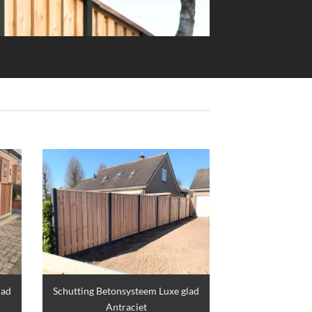
lad
Schutting Betonsysteem Luxe glad
Antraciet