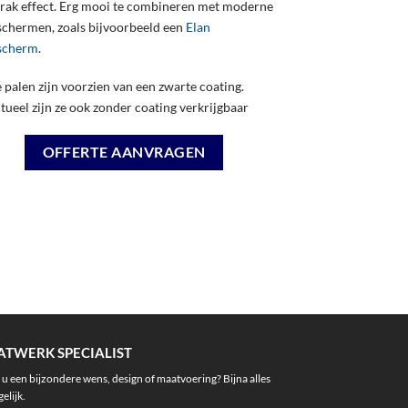
trak effect. Erg mooi te combineren met moderne
schermen, zoals bijvoorbeeld een
Elan
scherm
.
 palen zijn voorzien van een zwarte coating.
tueel zijn ze ook zonder coating verkrijgbaar
OFFERTE AANVRAGEN
TWERK SPECIALIST
 u een bijzondere wens, design of maatvoering? Bijna alles
elijk.