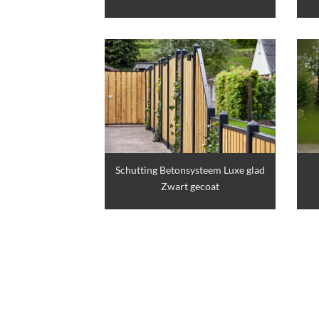
Schutting Betonsysteem Luxe glad
Zwart gecoat