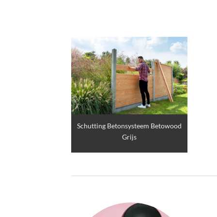
Schutting Betonsysteem Betowood
Grijs