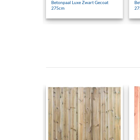
Zwart Gecoat
Betonpaal Luxe Zwart Gecoat
Be
275cm
27