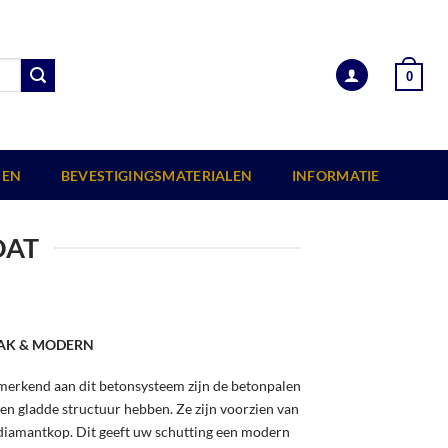
0
EN
BEVESTIGINGSMATERIALEN
INFORMATIE
OAT
AK & MODERN
erkend aan dit betonsysteem zijn de betonpalen
een gladde structuur hebben. Ze zijn voorzien van
diamantkop. Dit geeft uw schutting een modern