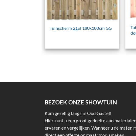
ign 180x180cm
Tu
Tuinscherm 21pl 180x180cm GG
do
BEZOEK ONZE SHOWTUIN
Kom gezellig langs in Oud Gastel!
Hier kunt u een groot gedeelte aan materialen
ervaren en vergelijken. Wanneer u de maten 
direct een offerte op maat voor u maken.