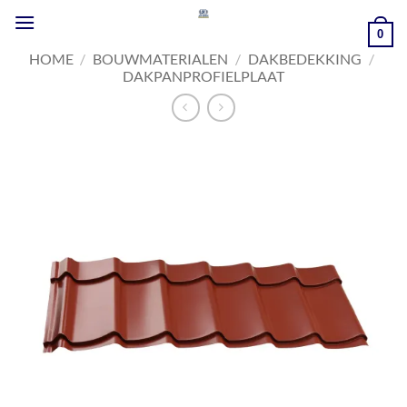
Ga
naar
0
inhoud
HOME
/
BOUWMATERIALEN
/
DAKBEDEKKING
/
DAKPANPROFIELPLAAT