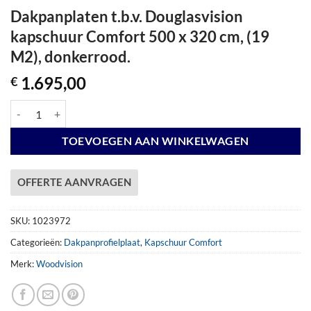
Dakpanplaten t.b.v. Douglasvision
kapschuur Comfort 500 x 320 cm, (19
M2), donkerrood.
1.695,00
€
Dakpanplaten t.b.v. Douglasvision kapschuur Comfort 500 x 320 cm, (
TOEVOEGEN AAN WINKELWAGEN
OFFERTE AANVRAGEN
SKU:
1023972
Categorieën:
Dakpanprofielplaat
,
Kapschuur Comfort
Merk:
Woodvision