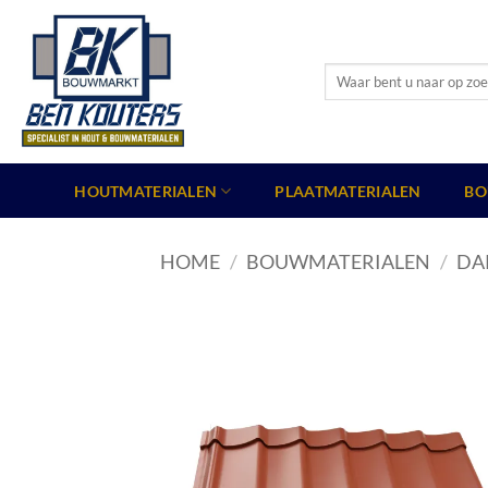
Ga
naar
inhoud
Zoeken
naar:
HOUTMATERIALEN
PLAATMATERIALEN
BO
HOME
/
BOUWMATERIALEN
/
DA