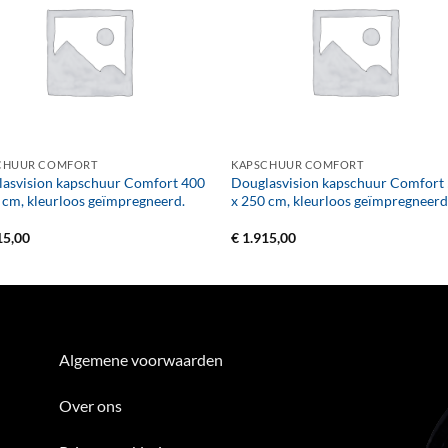
+
CHUUR COMFORT
KAPSCHUUR COMFORT
asvision kapschuur Comfort 400
Douglasvision kapschuur Comfort
 cm, kleurloos geïmpregneerd.
x 250 cm, kleurloos geïmpregneerd
15,00
€
1.915,00
Algemene voorwaarden
Over ons