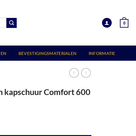
0
EN
BEVESTIGINGSMATERIALEN
INFORMATIE
on kapschuur Comfort 600
 cm, (23 M2), terracotta. aantal