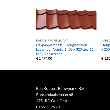
+
+
AT
DAKPANPROFIELPLAAT
KAPS
. Douglasvision
Dakpanplaten t.b.v. Douglasvision
Dougl
 500 x 320 cm, (19
kapschuur Comfort 405 x 320 cm, (16
x 250
M2), Donkerrood.
€
1.474,00
€
1.5
Ben Kouters Bouwmarkt B.V.
Roosendaalsebaan 68
4751RD Oud Gastel
0165-512920