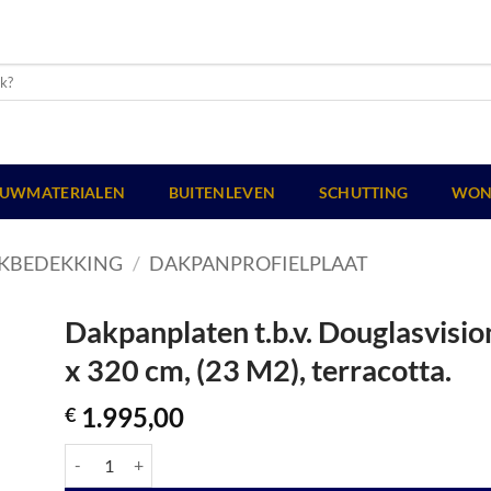
UWMATERIALEN
BUITENLEVEN
SCHUTTING
WON
KBEDEKKING
/
DAKPANPROFIELPLAAT
Dakpanplaten t.b.v. Douglasvisi
x 320 cm, (23 M2), terracotta.
1.995,00
€
Dakpanplaten t.b.v. Douglasvision kapschuur Comfort 600 x 320