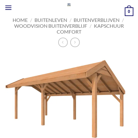
Ga
naar
0
inhoud
HOME
/
BUITENLEVEN
/
BUITENVERBLIJVEN
/
WOODVISION BUITENVERBLIJF
/
KAPSCHUUR
COMFORT