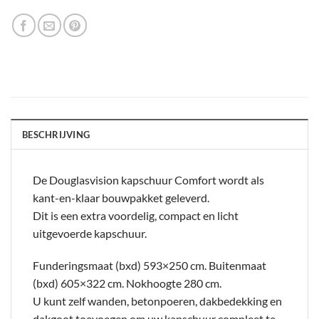
BESCHRIJVING
De Douglasvision kapschuur Comfort wordt als
kant-en-klaar bouwpakket geleverd.
Dit is een extra voordelig, compact en licht
uitgevoerde kapschuur.
Funderingsmaat (bxd) 593×250 cm. Buitenmaat
(bxd) 605×322 cm. Nokhoogte 280 cm.
U kunt zelf wanden, betonpoeren, dakbedekking en
dakgoot toevoegen om uw kapschuur compleet te