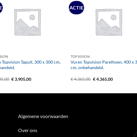
E
ACTIE
+
SION
TOPVISION
 Topvision Tapuit, 300 x 300 cm,
Vuren Topvision Parelhoen, 400 x 
handeld.
cm, onbehandeld.
Oorspronkelijke
Huidige
Oorspronkelijke
Huidige
05,00
€
3.905,00
€
4.365,00
€
4.365,00
prijs
prijs
prijs
prijs
was:
is:
was:
is:
€ 3.905,00.
€ 3.905,00.
€ 4.365,00.
€ 4.365,00.
Algemene voorwaarden
Over ons