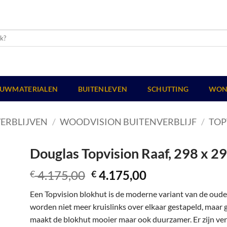
UWMATERIALEN
BUITENLEVEN
SCHUTTING
WON
ERBLIJVEN
/
WOODVISION BUITENVERBLIJF
/
TOP
Douglas Topvision Raaf, 298 x 2
Oorspronkelijke
Huidige
4.175,00
4.175,00
€
€
prijs
prijs
Een Topvision blokhut is de moderne variant van de oud
was:
is:
worden niet meer kruislinks over elkaar gestapeld, maar
€ 4.175,00.
€ 4.175,00.
maakt de blokhut mooier maar ook duurzamer. Er zijn vers