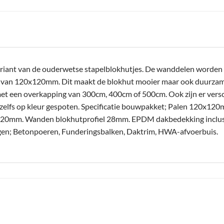
riant van de ouderwetse stapelblokhutjes. De wanddelen worden n
n van 120x120mm. Dit maakt de blokhut mooier maar ook duurzamer
et een overkapping van 300cm, 400cm of 500cm. Ook zijn er versc
zelfs op kleur gespoten. Specificatie bouwpakket; Palen 120x1
0mm. Wanden blokhutprofiel 28mm. EPDM dakbedekking inclusief
oegen; Betonpoeren, Funderingsbalken, Daktrim, HWA-afvoerbuis.