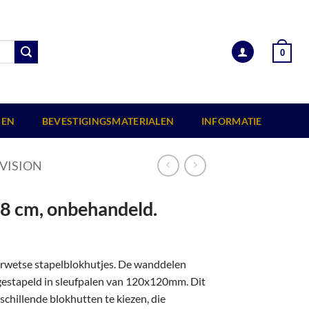
0
EN
BEVESTIGINGSMATERIALEN
INFORMATIE
VISION
98 cm, onbehandeld.
erwetse stapelblokhutjes. De wanddelen
 gestapeld in sleufpalen van 120x120mm. Dit
chillende blokhutten te kiezen, die