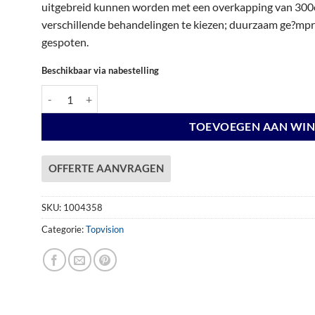
uitgebreid kunnen worden met een overkapping van 300c
verschillende behandelingen te kiezen; duurzaam ge?mpre
gespoten.
Beschikbaar via nabestelling
Douglas Topvision Raaf, 298 x 298 cm, onbehandeld. aantal
TOEVOEGEN AAN WI
OFFERTE AANVRAGEN
SKU:
1004358
Categorie:
Topvision