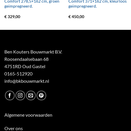
Comfort 278,5×162 cm, groen
Comfort 371×162 cm, kleurloos
geïmpregneerd.
geïmpregneerd.
€
329,00
€
450,00
Ben Kouters Bouwmarkt B.V.
Roosendaalsebaan 68
4751RD Oud Gastel
0165-512920
info@bkbouwmarkt.nl
Algemene voorwaarden
Over ons