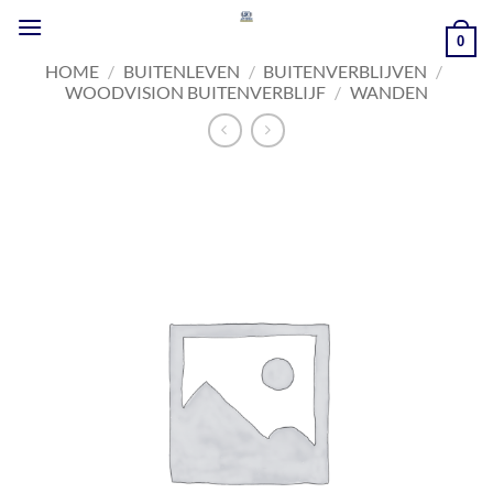
Ga
naar
0
inhoud
HOME
/
BUITENLEVEN
/
BUITENVERBLIJVEN
/
WOODVISION BUITENVERBLIJF
/
WANDEN