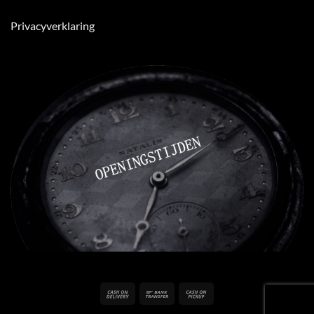
Privacyverklaring
Cash
Bank
Cash
On
Transfer
on