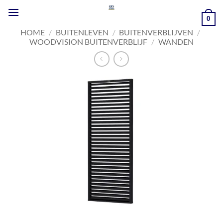
Ga
naar
0
inhoud
HOME
/
BUITENLEVEN
/
BUITENVERBLIJVEN
/
WOODVISION BUITENVERBLIJF
/
WANDEN