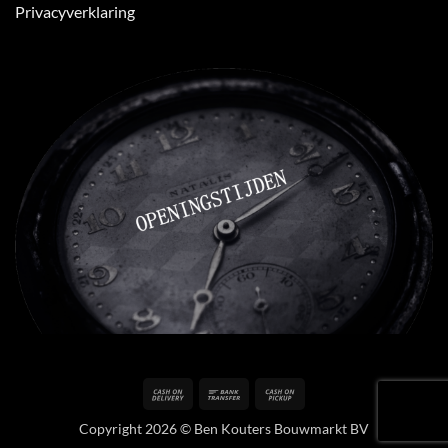
Privacyverklaring
Cash
Bank
Cash
On
Transfer
on
Copyright 2026 © Ben Kouters Bouwmarkt BV
Delivery
Pickup