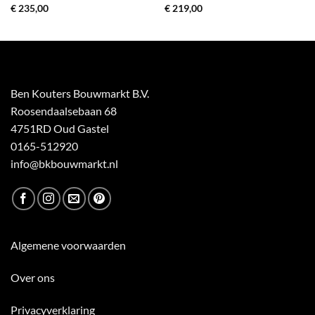
€
235,00
€
219,00
Ben Kouters Bouwmarkt B.V.
Roosendaalsebaan 68
4751RD Oud Gastel
0165-512920
info@bkbouwmarkt.nl
Algemene voorwaarden
Over ons
Privacyverklaring