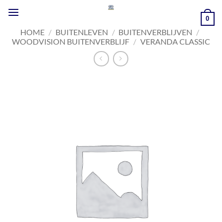
Ga
naar
0
inhoud
HOME
/
BUITENLEVEN
/
BUITENVERBLIJVEN
/
WOODVISION BUITENVERBLIJF
/
VERANDA CLASSIC