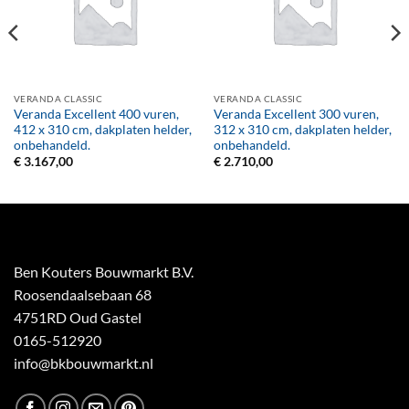
VERANDA CLASSIC
VERANDA CLASSIC
Veranda Excellent 400 vuren,
Veranda Excellent 300 vuren,
412 x 310 cm, dakplaten helder,
312 x 310 cm, dakplaten helder,
onbehandeld.
onbehandeld.
€
3.167,00
€
2.710,00
Ben Kouters Bouwmarkt B.V.
Roosendaalsebaan 68
4751RD Oud Gastel
0165-512920
info@bkbouwmarkt.nl