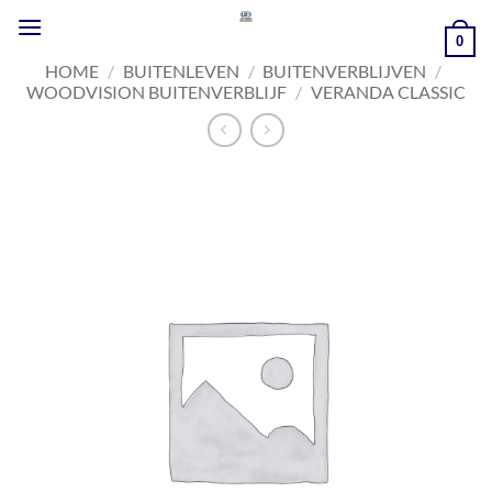
Ga
naar
0
inhoud
HOME
/
BUITENLEVEN
/
BUITENVERBLIJVEN
/
WOODVISION BUITENVERBLIJF
/
VERANDA CLASSIC