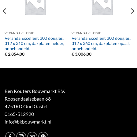
VERANDA CLASSIC
VERANDA CLASSIC
Veranda Excellent 300 douglas,
Veranda Excellent 300 douglas,
312 x 310 cm, dakplaten helder,
312 x 360 cm, dakplaten opaal,
onbehandeld.
onbehandeld.
€
2.854,00
€
3.006,00
Ben Kouters Bouwmarkt B.V.
Roosendaalsebaan 68
4751RD Oud Gastel
0165-512920
info@bkbouwmarkt.nl