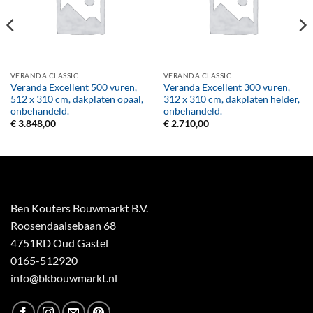
VERANDA CLASSIC
VERANDA CLASSIC
Veranda Excellent 500 vuren,
Veranda Excellent 300 vuren,
512 x 310 cm, dakplaten opaal,
312 x 310 cm, dakplaten helder,
onbehandeld.
onbehandeld.
€
3.848,00
€
2.710,00
Ben Kouters Bouwmarkt B.V.
Roosendaalsebaan 68
4751RD Oud Gastel
0165-512920
info@bkbouwmarkt.nl