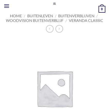
Ga
naar
0
inhoud
HOME
/
BUITENLEVEN
/
BUITENVERBLIJVEN
/
WOODVISION BUITENVERBLIJF
/
VERANDA CLASSIC